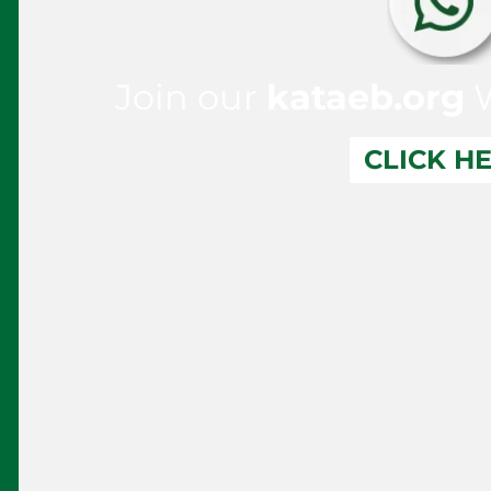
Join our
kataeb.org
W
CLICK H