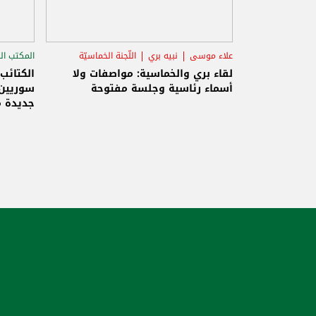
علاء موسى
نبيه بري
اللّجنة الخماسيّة
المكتب ال
الاستح
لقاء بري والخماسية: مواصفات ولا
الكتائب
أسماء رئاسية وجلسة مفتوحة
سوريين 
جديدة م
والاحتلا