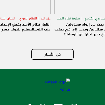
سياسي الكتائبي
سقوط نظام الأسد
حزب الله
النظام السوري
الجيش اللبنا
قاق الرئاسي
 يحذر من إيواء مسؤولين
انهيار نظام الأسد يقطع الإمداد
مطلوبين ويدعو إلى فتح صفحة
حزب الله...التسليم للدولة حتمي و
ع تحرر لبنان من الوصايات
لات
كل الأخبار