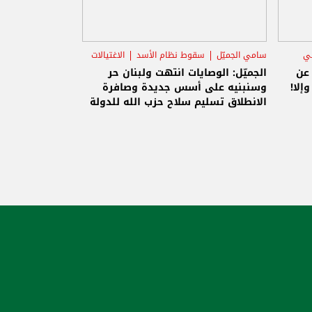
ني
سامي الجميّل
سقوط نظام الأسد
الاغتيالات
 عن
الجميّل: الوصايات انتهت ولبنان حر
إلا!
وسنبنيه على أسس جديدة وصافرة
الانطلاق تسليم سلاح حزب الله للدولة