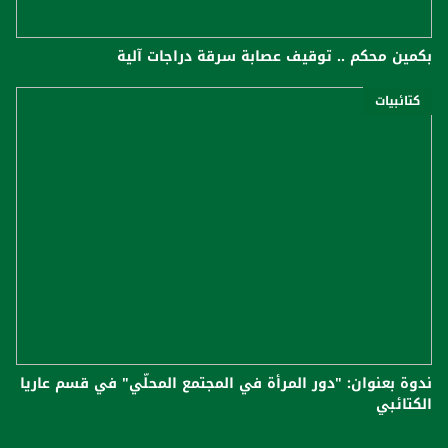
بكمين محكم .. توقيف عصابة سرقة دراجات آلية
كتائبيات
ندوة بعنوان: "دور المرأة في المجتمع المحلّي" في قسم عاريا
الكتائبي