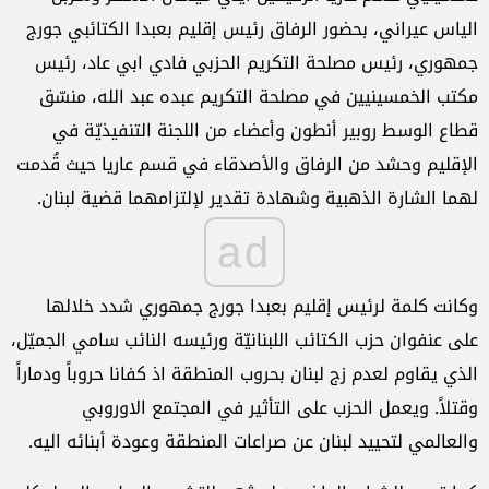
الياس عيراني، بحضور الرفاق رئيس إقليم بعبدا الكتائبي جورج
جمهوري، رئيس مصلحة التكريم الحزبي فادي ابي عاد، رئيس
مكتب الخمسينيين في مصلحة التكريم عبده عبد الله، منسّق
قطاع الوسط روبير أنطون وأعضاء من اللجنة التنفيذيّة في
الإقليم وحشد من الرفاق والأصدقاء في قسم عاريا حيث قُدمت
لهما الشارة الذهبية وشهادة تقدير لإلتزامهما قضية لبنان.
ad
وكانت كلمة لرئيس إقليم بعبدا جورج جمهوري شدد خلالها
على عنفوان حزب الكتائب اللبنانيّة ورئيسه النائب سامي الجميّل،
الذي يقاوم لعدم زج لبنان بحروب المنطقة اذ كفانا حروباً ودماراً
وقتلاً. ويعمل الحزب على التأثير في المجتمع الاوروبي
والعالمي لتحييد لبنان عن صراعات المنطقة وعودة أبنائه اليه.