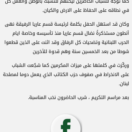
كما توجه للشباب الحاضرين ليحثهم للتشبث بالوطن والعمل كل
في نطاقه على الحفاظ على الارض والكيان.
وكان قد استهل الحفل بكلمة لرئيسة قسم عاريا الرفيقة نهى
أنطون مستذكرةً نضال قسم عاريا منذ تأسيسه وخاصة ايام
الحرب اللبنانية وتضحيات كل الرفاق وقد اثنت على الذين قطعوا
شوطا من بعد الخمسين سنة وهم قدوة للآخرين
وركّزت في كلمتها على ميزات المكرمين كما شجّعت الشباب
على الانخراط في صفوف حزب الكتائب الذي يعمل دوما لمصلحة
لبنان.
بعد مراسم التكريم ، شرب الحاضرون نخب المناسبة.