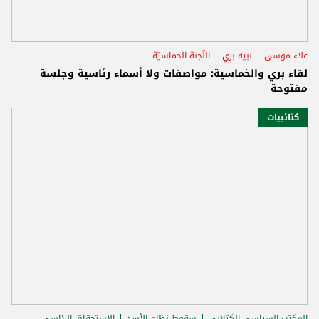
علاء موسى
نبيه بري
اللّجنة الخماسيّة
لقاء بري والخماسية: مواصفات ولا أسماء رئاسية وجلسة
مفتوحة
كتائبيات
المكتب السياسي الكتائبي
سقوط نظام الأسد
الاستحقاق الرئاسي