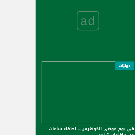
ad
دوليّات
في يوم فوضى الكونغرس... اختفاء ساعات