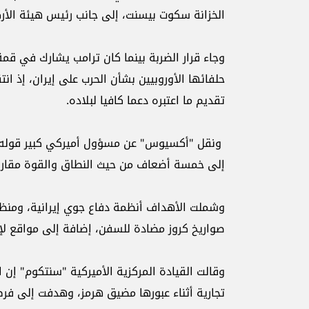
الخزانة سكوت بيسنت، إلى جانب رئيس هيئة الأرك
وجاء قرار الضربة بينما كان ترامب يشارك في قم
حلفائها الأوروبيين بشأن الحرب على إيران، إذ انت
تقديم ما اعتبره دعما كافيا لبلاده.
ونقل "أكسيوس" عن مسؤول أميركي كبير قوله إن 
إلى خمسة أضعاف من حيث النطاق والقوة مقارنة 
وشملت الأهداف أنظمة دفاع جوي إيرانية، ومنظو
صواريخ كروز مضادة للسفن، إضافة إلى مواقع لإ
وقالت القيادة المركزية الأميركية "سنتكوم" إن
تجارية أثناء عبورها مضيق هرمز، وهدفت إلى ف