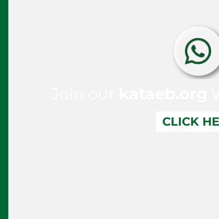
Join our
kataeb.org
W
CLICK H