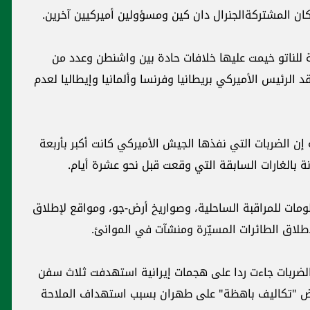
ان المشتركةالجنرال دان كين ومسؤولين أميركيين آخرين.
ة للناتو خيمت عليها خلافات حادة بين واشنطن وعدد من
قد الرئيس الأميركي بريطانيا وفرنسا وألمانيا وإيطاليا لعدم
الضربات التي نفذها الجيش الأميركي كانت أكبر بأربعة
بالغارات السابقة التي وقعت قبل نحو عشرة أيام.
مات للمراقبة الساحلية، وصواريخ أرض-جو، ومواقع لإطلاق
طلاق الطائرات المسيّرة ومنشآت في الموانئ.
 الضربات جاءت ردا على هجمات إيرانية استهدفت ثلاث سفن
رض "تكاليف باهظة" على طهران بسبب استهداف الملاحة