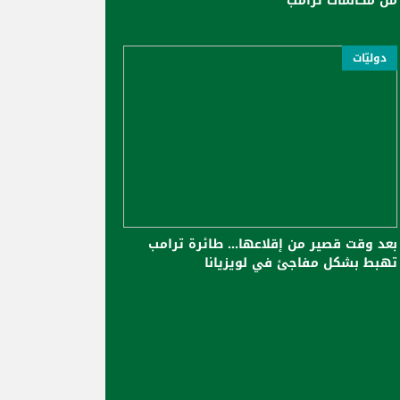
من مكالمات ترامب
دوليّات
بعد وقت قصير من إقلاعها... طائرة ترامب
تهبط بشكل مفاجئ في لويزيانا