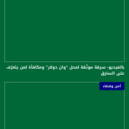
بالفيديو- سرقة موثّقة لمحل "وان دولار" ومكافأة لمن يتعرّف
على السارق
أمن وقضاء