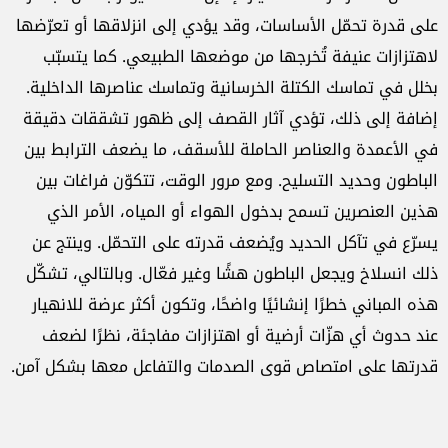
على قدرة تحمّل الأساسات، وقد يؤدي إلى انزلاقها أو تعرّضها
لاهتزازات عنيفة تُخرجها من موضعها الطبيعي. كما يتسبّب
بخلل في تماسك الكتلة الخرسانية وتماسك عناصرها الداخلية.
إضافة إلى ذلك، تؤدي آثار القصف إلى ظهور تشققات دقيقة
في الأعمدة والعناصر الحاملة للأسقف، ما يضعف الترابط بين
الباطون وحديد التسليح. ومع مرور الوقت، تتكوّن فراغات بين
هذين العنصرين تسمح بدخول الهواء أو المياه، الأمر الذي
يسرّع في تآكل الحديد ويُضعف قدرته على التحمّل. وينتج عن
ذلك انسلاخ ويجعل الباطون هشًا وغير فعّال. وبالتالي، تشكّل
هذه المباني خطرًا إنشائيًا واضحًا، وتكون أكثر عرضة للانهيار
عند حدوث أي هزّات أرضية أو اهتزازات مفاجئة، نظرًا لضعف
قدرتها على امتصاص قوى الصدمات والتفاعل معها بشكل آمن.