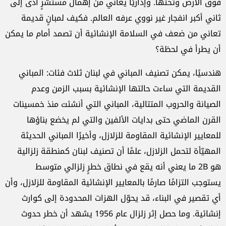
فوق الأرض وتحتها. وإداريًا يعاني من إهمال مستشرٍ أدى إلى
ثاني أكبر انفجار غير نووي عرفه العالم. فكيف لمبانٍ قديمة
تعاني من ضعف في السلامة الإنشائية أن تصمد أمام ما يمكن
أن يطرأ في لحظة؟
هندسيًا، يمكن تصنيف المباني في لبنان ثلاث فئات: المباني
القديمة التي ساءت حالتها الإنشائية بسبب الزمن وعدم
الصيانة والحروب المتتالية، المباني التي أنشئت منذ خمسينات
القرن الماضي حتى بدايات الألفين والتي لم يخضع بناؤها
للمعايير الإنشائية المقاومة للزلازل، وأخيرًا المباني الحديثة
المهيّأة لتحمل الزلازل، علمًا أن تصنيف لبنان كمنطقة زلزالية
هو 2B ما يعني أنه يقع في نطاق خطرٍ زلزالي متوسط
يستوجب التزامًا صارمًا بالمعايير الإنشائية المقاومة للزلازل، وأن
أي تقصير في البناء، قد يحوّل الهزات المحدودة إلى كوارث
إنشائية. وما حصل إثر زلزال عام 1956 يشهد أن خطر حدوث