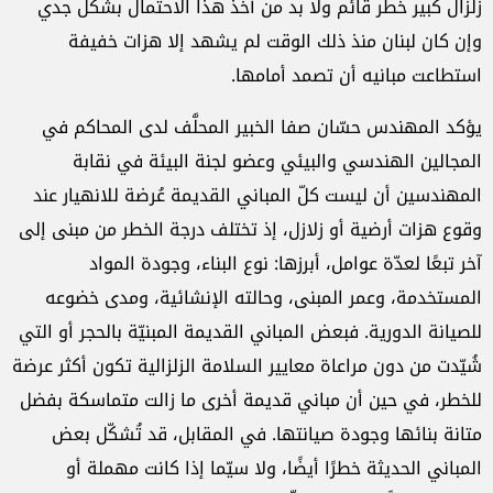
زلزال كبير خطر قائم ولا بد من أخذ هذا الاحتمال بشكل جدي
وإن كان لبنان منذ ذلك الوقت لم يشهد إلا هزات خفيفة
استطاعت مبانيه أن تصمد أمامها.
يؤكد المهندس حسّان صفا الخبير المحلَّف لدى المحاكم في
المجالين الهندسي والبيئي وعضو لجنة البيئة في نقابة
المهندسين أن ليست كلّ المباني القديمة عُرضة للانهيار عند
وقوع هزات أرضية أو زلازل، إذ تختلف درجة الخطر من مبنى إلى
آخر تبعًا لعدّة عوامل، أبرزها: نوع البناء، وجودة المواد
المستخدمة، وعمر المبنى، وحالته الإنشائية، ومدى خضوعه
للصيانة الدورية. فبعض المباني القديمة المبنيّة بالحجر أو التي
شُيّدت من دون مراعاة معايير السلامة الزلزالية تكون أكثر عرضة
للخطر، في حين أن مباني قديمة أخرى ما زالت متماسكة بفضل
متانة بنائها وجودة صيانتها. في المقابل، قد تُشكّل بعض
المباني الحديثة خطرًا أيضًا، ولا سيّما إذا كانت مهملة أو