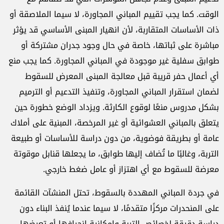
الوقت. كما يجب تقييم المباني المجاورة، لا سيما الملاصقة أو
ذات الأساسات المتقاربة، لأن انهيار المبنى الأساسي قد يؤثر
مباشرة على ثباتها، خاصة في حال وجود جدران مشتركة أو
طوابق سفلية غير موجودة في المباني المجاورة. كما يجب منع
أي أعمال حفر قريبة قبل معالجة المبنى المعرض للسقوط
لضمان استقرار المباني المجاورة، وتنفيذ التدعيم أو الترميم
بشكل مدروس منعًا لوقوع الكارثة. ويزداد الوضع خطورة حين
يتعلق بالمباني العشوائية أو غير المرخصة، المبنية على أملاك
عامة أو بطريقة فوضوية، من دون دراسة للأساسات أو طبيعة
التربة، وغالبًا ما تُضاف إليها طوابق، ما يجعلها قنابل موقوتة
معرضة للسقوط مع أي اهتزاز أو عامل ضغط خارجي.
في جردة المباني المهددة بالسقوط، تحتل المنشآت القائمة
على المنحدرات مركزًا متقدمًا، لا سيما عندما يُنفذ البناء دون
دراسة دقيقة لخصائص التربة وإمكانية انجرافها أو تعرضها