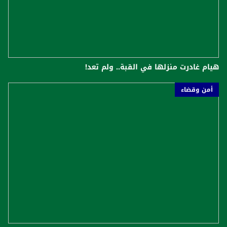
هيام غادرت منزلها في القبة.. ولم تعد!
أمن وقضاء