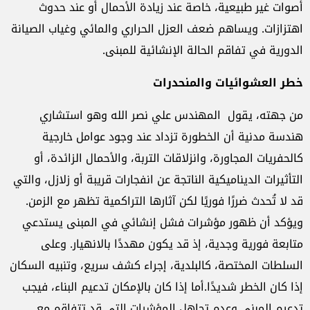
أصوات غير طبيعية، خاصة عند زيادة الأحمال أو عند حدوث
اهتزازات. ويساهم ضعف العزل الحراري والمائي وغياب الصيانة
الدورية في تفاقم الحالة الإنشائية للمبنى.
خطر العشوائيات والمنحدرات
من جهته، يقول المهندس علي نصر الله وهو استشاري
هندسة مدنية أن الخطورة تزداد عند وجود عوامل خارجية
كالحفريات المجاورة، وانزلاقات التربة، والأحمال الزائدة، أو
التأثيرات الديناميكية الناتجة عن انفجارات قريبة أو زلازل، والتي
قد لا تُحدث ضررًا فوريًا لكن آثارها التراكمية تظهر مع الزمن.
ويؤكد أن ظهور مؤشرات فشل إنشائي في المبنى يستدعي
متابعة فورية وجدية، إذ قد يكون مهددًا بالانهيار. وعلى
السلطات المختصة، كالبلدية، إجراء كشف سريع، وتنبيه السكان
إذا كان الخطر شديدًا.أما إذا كان بالإمكان تدعيم البناء، فيجب
تدعيم المبنى وعدم تجاهل المؤشرات التي قد تتفاقم مع