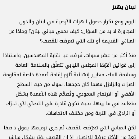
لبنان يهتز
اليوم ومع تكرار حصول الهزات الأرضية في لبنان والدول
المجاورة لا بد من السؤال: كيف نحمي مباني لبنان؟ وماذا عن
المباني القديمة أو تلك التي تعرضت للقصف؟
منذ أكثر من عشر سنوات، فُرضت عبر نقابة المهندسين، واستنادًا
إلى قوانين أقرّها المجلس النيابي تتعلّق بالسلامة العامة
وسلامة البناء، معايير إنشائية تُلزم إقامة أعمدة خاصة لمقاومة
الهزات والزلازل مهما كان حجمها، سواء من حيث السطح
الأفقي أو الارتفاع العمودي. وتُصمَّم هذه الأعمدة بشكل
متعامد في ما بينها، بحيث تكون قادرة على التصدّي لأي تحرّك
أو انزلاق في التربة ومن مختلف الاتجاهات.
لكن المباني التي تعرّضت للقصف ثم جرى ترميمها يقول د.صفا
تعدّ من الأكثر عرضة للانهيار، إذ إن القصف يؤثر بشكل مباشر