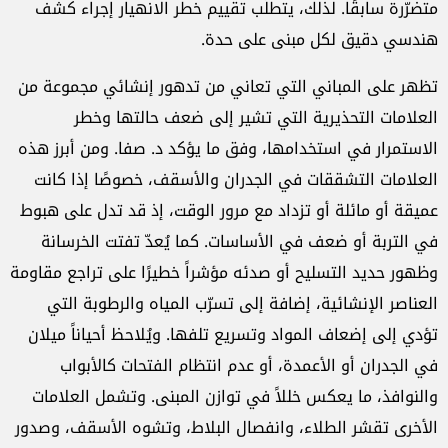
متضرّرة سابقًا. لذلك، يتطلّب تقييم خطر الانهيار إجراء كشف
هندسي دقيق لكل مبنى على حدة.
تظهر على المباني التي تعاني من تدهور إنشائي مجموعة من
العلامات التحذيرية التي تشير إلى ضعف حالتها وخطر
الاستمرار في استخدامها، وفق ما يؤكد د. صفا. ومن أبرز هذه
العلامات التشققات في الجدران والأسقف، خصوصًا إذا كانت
عميقة أو مائلة أو تزداد مع مرور الوقت، إذ قد تدل على هبوط
في التربة أو ضعف في الأساسات. كما يُعدّ تفتت الخرسانة
وظهور حديد التسليح أو صدئه مؤشراً خطيرًا على تراجع مقاومة
العناصر الإنشائية، إضافة إلى تسرّب المياه والرطوبة التي
تؤدي إلى إضعاف المواد وتسريع تلفها. ويُلاحظ أحياناً ميلان
في الجدران أو الأعمدة، أو عدم انتظام الفتحات كالأبواب
والنوافذ، ما يعكس خللاً في توازن المبنى. وتشمل العلامات
الأخرى تقشر الطلاء، وانفصال البلاط، وتشوه الأسقف، وصدور