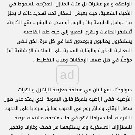
الواجهة واقع عشرات بل مئات المنازل المعرّضة للسقوط في
الأحياء الشعبية، حيث يعيش السكان تحت تهديد دائم لا يميّز
بين عوامل الطبيعة وآثار الزمن أو تعديات البشر... تقع الكارثة،
تُستنفر الطاقات ويهرع الجميع إلى حيث حلت الفاجعة،
يستنكرون يطالبون ويوعَدون كما في كل مرة، لكن تبقى
المعالجة الجذرية والرقابة الفعلية على السلامة الإنشائية أمرًا
مؤجلًا في ظل ضعف الإمكانات وغياب التخطيط...
ad
جيولوجيًا، يقع لبنان في منطقة معرّضة للزلالزل والهزات
الأرضية، ففي أراضيه يتمركز فالق اليمونة الذي يمتد على طول
سهل البقاع، وفالق روم في الجنوب وفالق سرغايا على الحدود
الشرقية. أما جغرافيًا فهو في قلب منطقة مشتعلة عرضة
للاهتزازات العسكرية وما يستتبعها من قصف وغارات وتفجير