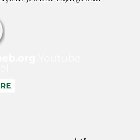
aeb.org
Youtube
el
ERE