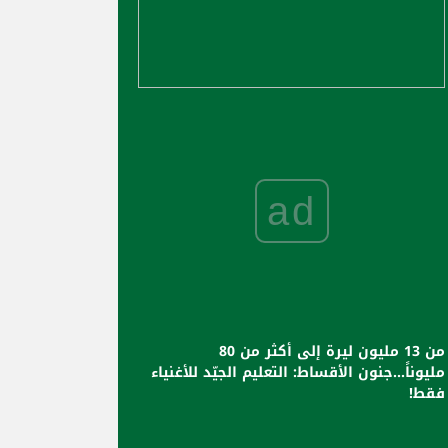
ad
من 13 مليون ليرة إلى أكثر من 80
مليوناً...جنون الأقساط: التعليم الجيّد للأغنياء
فقط!