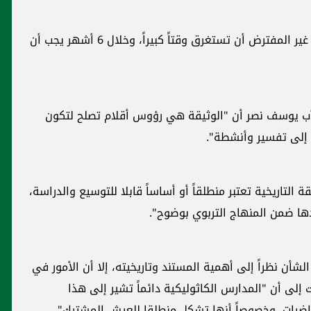
وعن الوقت الذي تحتاج إليهه الفكرة أجابت: "من غير المفترض أن تستغرق وقتاً كبيراً، وخلال 6 أشهر يجب أن
 الأب يوسف نصر أن "الوثيقة هي رؤوس أقلام تصلح لتكون
 إلى تفسير وأنشطة".
التاريخية تعتبر منطلقاً أو أساساً قابلا للتوسيع والدراسة،
دها ضمن المنهاج التربوي بوضوح".
شأن نظراً إلى أهمية المستند وتاريخيته، إلا أن الأمور في
 إلى أن "المدارس الكاثوليكية دائماً تشير إلى هذا
ضرات، وخصوصاً أنها تشكل منطلقا للعيش المشترك".