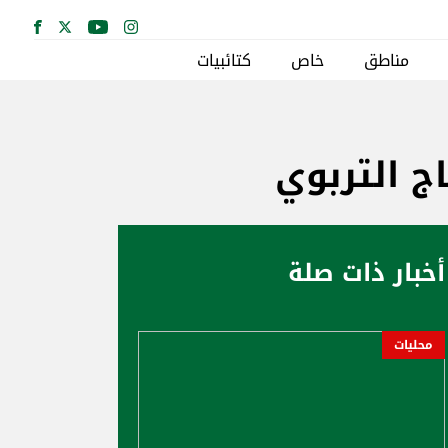
مناطق
خاص
كتائبيات
اج التربوي
أخبار ذات صلة
محليات