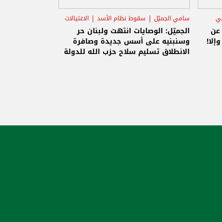
ني
سامي الجميّل
سقوط نظام الأسد
الاغتيالات
 عن
الجميّل: الوصايات انتهت ولبنان حر
إلا!
وسنبنيه على أسس جديدة وصافرة
الانطلاق تسليم سلاح حزب الله للدولة