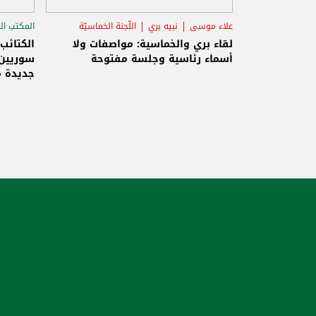
علاء موسى
نبيه بري
اللّجنة الخماسيّة
المكتب ال
الاستح
لقاء بري والخماسية: مواصفات ولا
الكتائب
أسماء رئاسية وجلسة مفتوحة
سوريين 
جديدة م
والاحتلا