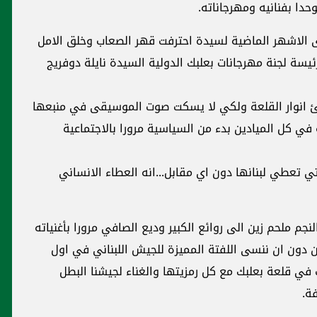
دا بفنانيه ومهرجاناته.
دى الاشهر الماضية لسيدة احترفت قهر الصعاب وخلق الامل
سة لجنة مهرجانات بعلبك الدولية السيدة نايلة دوفريج
ئ انوار القلعة ولكي لا يسكت صوت الموسيقى في منبعها
ي كل الميادين بدء من السياسية مرورا بالاجتماعية
ي تعطي لبنانها دون اي مقابل...انه العطاء الانساني
نجم ملحم زين الى روائع الكبير وديع الصافي مرورا بأغنياته
 دون ان ننسى اللفتة المميزة للجيش اللبناني في اول
 في قلعة بعلبك مع كل رمزيتها والغناء لجيشنا البطل
ة.