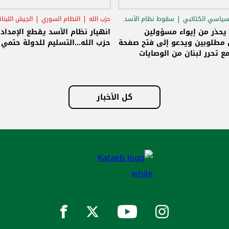
سياسي الكتائبي
سقوط نظام الأسد
حزب الله
النظام السوري
الجيش اللبنا
قاق الرئاسي
 يحذر من إيواء مسؤولين
انهيار نظام الأسد يقطع الإمداد
مطلوبين ويدعو إلى فتح صفحة
حزب الله...التسليم للدولة حتمي و
ع تحرر لبنان من الوصايات
لات
كل الأخبار