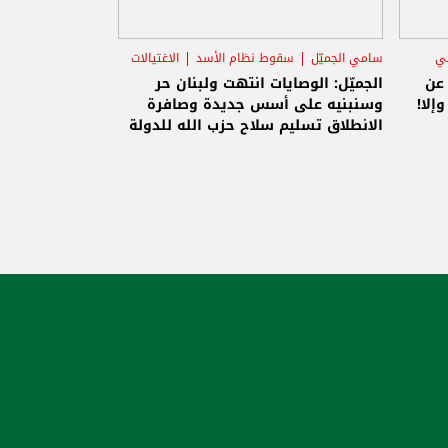
ني
سامي الجميّل
سقوط نظام الأسد
الاغتيالات
 عن
الجميّل: الوصايات انتهت ولبنان حر
إلا!
وسنبنيه على أسس جديدة وصافرة
الانطلاق تسليم سلاح حزب الله للدولة