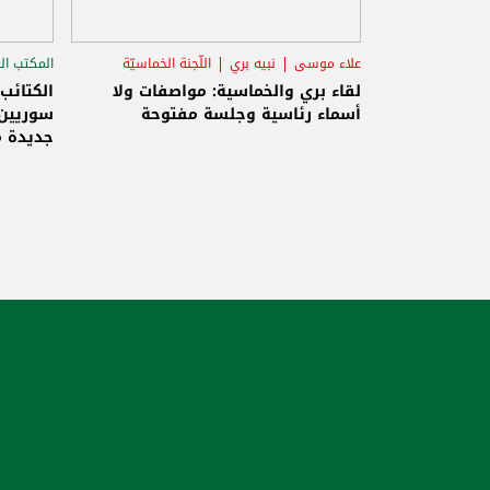
علاء موسى
نبيه بري
اللّجنة الخماسيّة
المكتب ال
الاستح
لقاء بري والخماسية: مواصفات ولا
الكتائب
أسماء رئاسية وجلسة مفتوحة
سوريين 
جديدة م
والاحتلا