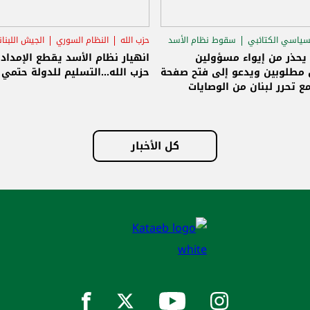
سياسي الكتائبي
سقوط نظام الأسد
حزب الله
النظام السوري
الجيش اللبنا
قاق الرئاسي
 يحذر من إيواء مسؤولين
انهيار نظام الأسد يقطع الإمداد
مطلوبين ويدعو إلى فتح صفحة
حزب الله...التسليم للدولة حتمي و
ع تحرر لبنان من الوصايات
لات
كل الأخبار