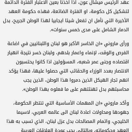
عهد الرئيس ميشال عون، اذا اخذنا بعين الاعتبار الفترة الدائمة
لتشكيل كل حكومة، او الفترة الضائعة، فهذه حكومة العهد
الأخيرة التي نأمل ان تفعل شيئا ايجابيا لهذا الوطن الجريح، بدل
الدمار الشامل على مدى خمس سنوات».
ورأى ماروني «ان الخاسر الأكبر هو لبنان واللبنانيين في اضاعة
الفرص والوقت، لإنماء واعمار بلدهم، ولبنان خسر نتيجة انهيار
اقتصاده وجنى عمر شعبه، المسؤولين اذا كانوا يحتسبون
الانتصار بعدد الوزراء والحقائب التي حصلوا عليها، فهذا يؤكد
انهم تجار الهيكل الذين دمروا هذا الوطن، الذين يجب
محاسبتهم بدل تهنئتهم على ما فعلوه بهذا الوطن».
وأكد ماروني «ان المهمات الأساسية التي تنتظر الحكومة،
جهودها ومحاولات اعادة لبنان الى عالمه العربي، لاسيما
الخليجي، واتمام المصالحات بدل عزل لبنان، الذي تسبب به هذا
العهد وحكوماته، وبالتالي يجب عودة العلاقات العربية