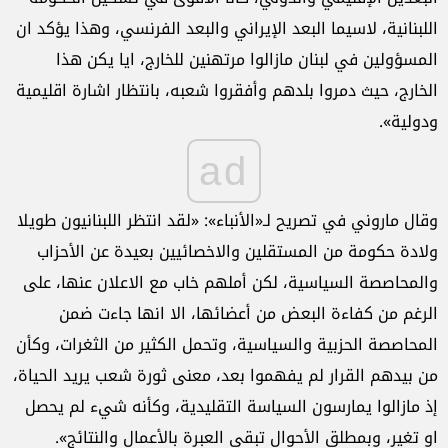
اللبنانية، لاسيما البعد الإيراني والبعد الفرنسي، وهذا يؤكد ان
المسؤولين في لبنان مازالوا مرتهنين للخارج، ايا يكن هذا
الخارج، حيث دمروا بلدهم وأفقروا شعبه، بانتظار اشارة اقليمية
ودولية».
ad
وقال ماروني في تصريح لـ«الأنباء»: «لقد انتظر اللبنانيون طويلا
ولادة حكومة من المستقلين والاخصائيين بعيدة عن الأحزاب
والمحاصصة السياسية، لكن أملهم خاب مع الاعلان عنها، على
الرغم من كفاءة البعض من أعضائها، الا انها جاءت ضمن
المحاصصة الحزبية والسياسية، وتحمل الكثير من الثغرات، وكأن
من بيدهم القرار لم يفهموا بعد، معنى ثورة شعب يريد الحياة،
إذ مازالوا يمارسون السياسة التقليدية، وكأنه شيء لم يحصل
او تغير، وبمطلق الأحوال تبقى العبرة بالأعمال والنتائج».