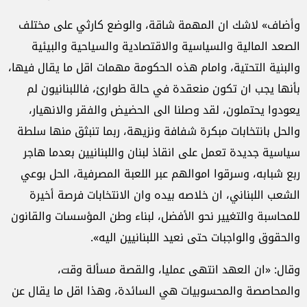
وأضاف» لاشك ان المهمة شاقة، والوضع كارثي على مختلف
الصعد المالية والسياسية والاقتصادية والسياحية والبيئية
والبنية التحتية، وامام هذه الحكومة مهمات اقل ما يقال فيها،
بأنها يجب ان تكون منعقدة في حالة طوارئ، فاللبنانيون لم
يعودوا يحتملون، لقد وصلنا الى الحضيض والفقر والانهيار،
والحل بانتخابات مبكرة شفافة ونزيهة، ربما تنبثق منها سلطة
سياسية جديدة تعمل على انقاذ لبنان واللبنانيين بعدما هاجر
ربع شبابه، وسرقوا اموالهم عبر اللعبة المصرفية، الحل بوعي
الشعب اللبناني، ان خلاصه بيده وان الانتخابات فرصة أخيرة
للمحاسبة والتغيير نحو الأفضل، لبناء وطن المؤسسات والقانون
والحقوق والواجبات حتى نعيد اللبنانيين اليه».
وقال: «ان العهد انتهى عمليا، والقصة مسألة وقت،
والمحاصصة والمحسوبيات هي السائدة، وهذا اقل ما يقال عن