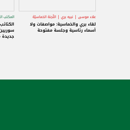
علاء موسى
نبيه بري
اللّجنة الخماسيّة
المكتب ال
الاستح
لقاء بري والخماسية: مواصفات ولا
الكتائب
أسماء رئاسية وجلسة مفتوحة
سوريين 
جديدة م
والاحتلا