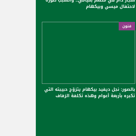
شجار دام في مطعم بميامي.. والسبب صورة
لاحتفال ميسي وبيكهام
فنون
بالصور: نجل ديفيد بيكهام يتزوّج حبيبته التي
تكبره بأربعة أعوام وهذه تكلفة الزفاف