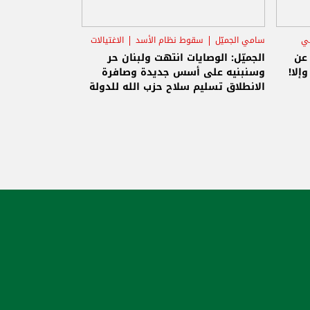
ني
سامي الجميّل
سقوط نظام الأسد
الاغتيالات
 عن
الجميّل: الوصايات انتهت ولبنان حر
إلا!
وسنبنيه على أسس جديدة وصافرة
الانطلاق تسليم سلاح حزب الله للدولة