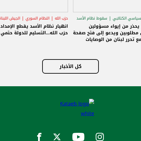
سياسي الكتائبي
سقوط نظام الأسد
حزب الله
النظام السوري
الجيش اللبنا
قاق الرئاسي
 يحذر من إيواء مسؤولين
انهيار نظام الأسد يقطع الإمداد
مطلوبين ويدعو إلى فتح صفحة
حزب الله...التسليم للدولة حتمي و
ع تحرر لبنان من الوصايات
لات
كل الأخبار