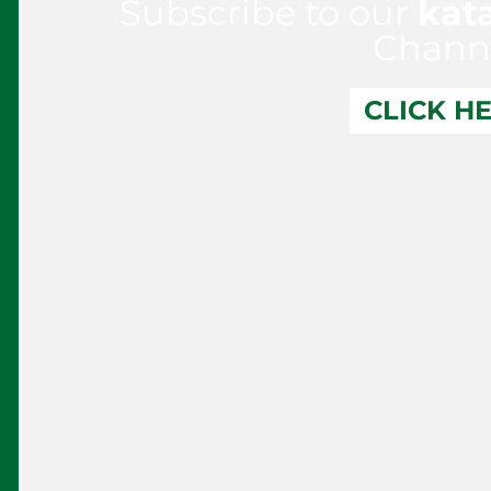
Subscribe to our
kat
Chann
CLICK H