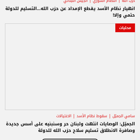
حزب الله
النظام السوري
الجيش اللبناني
انهيار نظام الأسد يقطع الإمداد عن حزب الله...التسليم للدولة
حتمي وإلا!
محليات
سامي الجميّل
سقوط نظام الأسد
الاغتيالات
الجميّل: الوصايات انتهت ولبنان حر وسنبنيه على أسس جديدة
وصافرة الانطلاق تسليم سلاح حزب الله للدولة