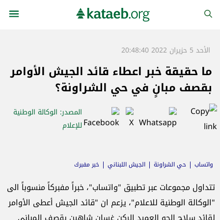
الأحد 5 حزيران 2022 20:48:40
ما حقيقة خبر اعطاء قائد الجيش الأوامر
بقصف مبانٍ في حي الشراونة؟
المصدر
: الوكالة الوطنية
للإعلام
واتساب
حي الشراونة
الجيش اللبناني
خبر مفبرك
تتداول مجموعات عبر تطبيق "واتساب"، خبراً مفبركاً منسوباً الى
"الوكالة الوطنية للاعلام"، يزعم ان "قائد الجيش أعطى الأوامر
لقائد سلاح الجو العميد الركن غسان شاهين بقصف المباني