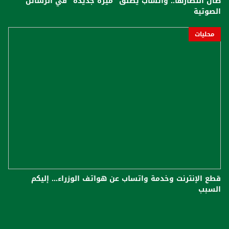
طال انتظارها.. واتساب يطلق "ميزة جديدة" في الرسائل
الصوتية
محليات
قطع الإنترنت وخدمة واتساب عن هواتف الوزراء... إليكم
السبب