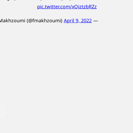
pic.twitter.com/xQiztzbRZz
April 9, 2022
— Fouad Makhzoumi (@fmakhzoumi)