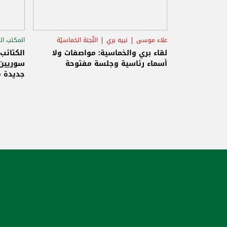
علاء موسى
نبيه بري
اللّجنة الخماسيّة
المكتب ال
الاستح
لقاء بري والخماسية: مواصفات ولا
الكتائب
أسماء رئاسية وجلسة مفتوحة
سوريين 
جديدة م
والاحتلا