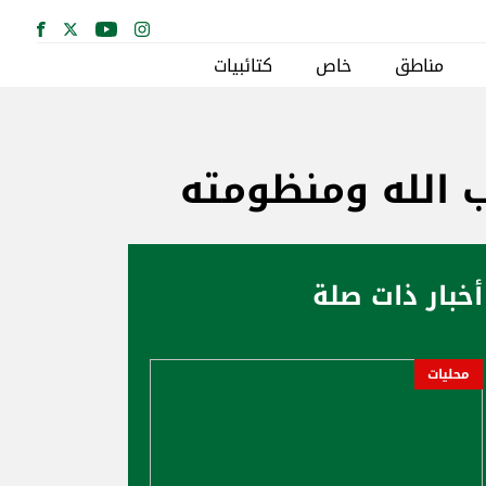
مناطق
خاص
كتائبيات
ب الله ومنظومته
أخبار ذات صلة
محليات