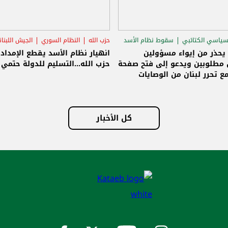
سياسي الكتائبي
سقوط نظام الأسد
حزب الله
النظام السوري
الجيش اللبنا
قاق الرئاسي
 يحذر من إيواء مسؤولين
انهيار نظام الأسد يقطع الإمداد
مطلوبين ويدعو إلى فتح صفحة
حزب الله...التسليم للدولة حتمي و
ع تحرر لبنان من الوصايات
لات
كل الأخبار