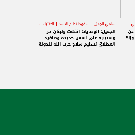
ني
سامي الجميّل
سقوط نظام الأسد
الاغتيالات
 عن
الجميّل: الوصايات انتهت ولبنان حر
إلا!
وسنبنيه على أسس جديدة وصافرة
الانطلاق تسليم سلاح حزب الله للدولة