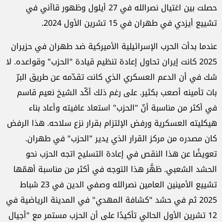
حصلت بين اغتيال نصرالله في 27 أيلول وظهور قاآني في
تشييع أيزدي في طهران في 15 تشرين الأول 2024.
عندما بدأت الحرب الإسرائيلية الأميركية ضد طهران في حزيران
2025 كانت إيران تحاول إعادة تنظيم قيادة "الحزب" وقواعده. لا
شك في أن الدعم العسكري الذي كانت تقدّمه عن طريق البرّ
بات تأمينه أصعب بكثير. على رغم ذلك أكّد الشيخ نعيم قاسم
في أكثر من مناسبة أنّ "الحزب" استعاد عافيته وأعاد بناء
هيكليته العسكرية ورفض الإلتزام بقرار نزع سلاحه. هذا الرفض
كان مصدره من مركز القرار الذي يدير "الحزب" في طهران.
تعويضًا عن هذا النقص في إعادة التسليح اتجه الحزب نحو
الحشد الشعبي. ظهَّر هذا التوجه في أكثر من مناسبة أهمّها
تشييع الأمينين العامين نصرالله وصفي الدين في 23 شباط
2025 ثم في حشد "كشافة المهدي" في المدينة الرياضية في
12 تشرين الأول الحالي تأكيدًا على أن الحزب مستمر مع "أجيال