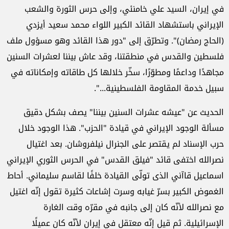
في إيران، السيد علي خامنئي، وإلى حرس الثورة والشعب
الإيراني باستشهاد القائد الكبير اللواء محمد سعيد أيزدي
(الحاج رمضان)". وتطرّق إلى "دور هذا القائد وهو ‏مسؤول ملف
فلسطين والقدس في منطقتنا، وقد عاش بيننا لعشرات ‏السنين
مجاهدًا وداعمًا ومطوّرًا، سخّر خلالها كل طاقاته وإمكاناته في
سبيل خدمة ‏المقاومة الفلسطينية...".
الحديث عن "عيشه عشرات السنين بيننا" يصف بشكل دقيق
مسألة الوجود الإيراني في قيادة "الحزب". هذا الوجود خلال
حرب الإسناد لم يقتصر على الجنرال نيلفروشان. بعد اغتيال
نصرالله اختفى قائد "فيلق القدس" في الحرس الثوري الإيراني
اسماعيل قاآني الذى تولّى القيادة خلفًا لقاسم سليماني. أحاط
الغموض الكبير بسرّ غيابه وسرت إشاعات كثيرة تقول إنّه اغتيل
مع نصرالله لأنّه كان إلى جانبه في مقرّه وقت الغارة
الإسرائيلية. ثم قيل إنّه معتقل في إيران لأنّه كان عميلًا