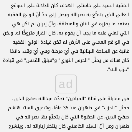
الفقيه السيد علي خامنئي. الهدف كان للدلالة على الموقع
العالي الذي يتمتّع به نصرالله ويصل إلى حدّ أنّ الوليّ الفقيه
يعتمد ما يقرّره في لبنان والمنطقة، وأنّ إيران لم تكن هي
التي تملي عليه ما يجب أن يقوم به، كان القرار متروكًا له. ولكن
في الواقع العملي على الأرض لم تكن قيادة الوليّ الفقيه
غائبة عن الساحة اللبنانية في أيّ مرحلة وفي أيّ وقت. دائمًا
كان هناك من يمثّل "الحرس الثوري" و"فيلق القدس" في قيادة
"حزب الله".
ad
في مقابلة على قناة "الميادين" تحدّث عبدالله صفيّ الدين،
ممثل "الحزب" في طهران منذ 35 عامًا، وشقيق السيّد هاشم
صفيّ الدين، عن الحظوة التي كان يتمتّع بها نصرالله في
طهران وعن أنّ السيّد الخامنئي كان ينتظر زياراته له، وينشرح