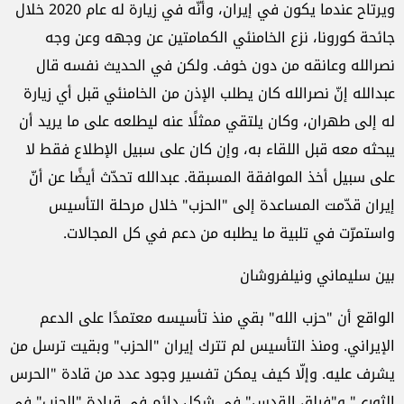
ويرتاح عندما يكون في إيران، وأنّه في زيارة له عام 2020 خلال
جائحة كورونا، نزع الخامنئي الكمامتين عن وجهه وعن وجه
نصرالله وعانقه من دون خوف. ولكن في الحديث نفسه قال
عبدالله إنّ نصرالله كان يطلب الإذن من الخامنئي قبل أي زيارة
له إلى طهران، وكان يلتقي ممثلًا عنه ليطلعه على ما يريد أن
يبحثه معه قبل اللقاء به، وإن كان على سبيل الإطلاع فقط لا
على سبيل أخذ الموافقة المسبقة. عبدالله تحدّث أيضًا عن أنّ
إيران قدّمت المساعدة إلى "الحزب" خلال مرحلة التأسيس
واستمرّت في تلبية ما يطلبه من دعم في كل المجالات.
بين سليماني ونيلفروشان
الواقع أن "حزب الله" بقي منذ تأسيسه معتمدًا على الدعم
الإيراني. ومنذ التأسيس لم تترك إيران "الحزب" وبقيت ترسل من
يشرف عليه. وإلّا كيف يمكن تفسير وجود عدد من قادة "الحرس
الثوري" و"فيلق القدس" في شكل دائم في قيادة "الحزب" في