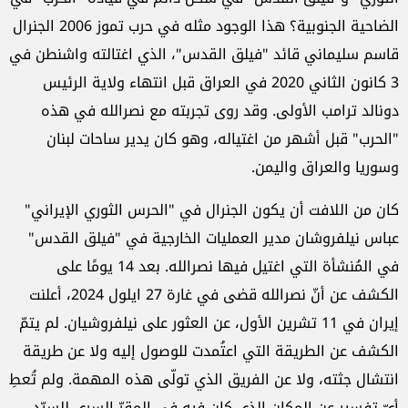
الضاحية الجنوبية؟ هذا الوجود مثله في حرب تموز 2006 الجنرال
قاسم سليماني قائد "فيلق القدس"، الذي اغتالته واشنطن في
3 كانون الثاني 2020 في العراق قبل انتهاء ولاية الرئيس
دونالد ترامب الأولى. وقد روى تجربته مع نصرالله في هذه
"الحرب" قبل أشهر من اغتياله، وهو كان يدير ساحات لبنان
وسوريا والعراق واليمن.
كان من اللافت أن يكون الجنرال في "الحرس الثوري الإيراني"
عباس نيلفروشان مدير العمليات الخارجية في "فيلق القدس"
في المُنشأة التي اغتيل فيها نصرالله. بعد 14 يومًا على
الكشف عن أنّ نصرالله قضى في غارة 27 ايلول 2024، أعلنت
إيران في 11 تشرين الأول، عن العثور على نيلفروشيان. لم يتمّ
الكشف عن الطريقة التي اعتُمدت للوصول إليه ولا عن طريقة
انتشال جثته، ولا عن الفريق الذي تولّى هذه المهمة. ولم تُعطِ
أيّ تفسير عن المكان الذي كان فيه في المقرّ السري للسيّد