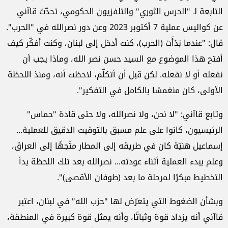
التابعة لـ "الحرس الثوري" والتلفزيون الحكومي، تحدّث قاآني
عن كواليس عملية 7 أكتوبر 2023 وعن دور نصرالله في "الحرب".
قال: "عندما بَدَأَت (الحرب)، كنت أدخل إلى لبنان، وكنت أفكّر كيف
أفتح هذا الموضوع مع السيد حسن نصر الله، وماذا يجب أن
نفعله أو لا نفعله. لكن قبل أن أتكلّم، لاحظت أنه، ومنذ اللحظة
الأولى، كان منغمسًا بالكامل في التفكير".
وتابع قاآني: "لا نحن، ولا نصرالله، ولا حتى قادة "حماس"
الرئيسيون، كانوا على علم مسبق بالتوقيت الدقيق للعملية...
إسماعيل هنيّة كان في طريقه إلى المطار متّجهًا إلى العراق،
وعلم ببدء العملية أثناء عودته... نصرالله بعد تلك اللحظة بدأ
التخطيط مبكرًا لمرحلة ما بعد (طوفان الأقصى)".
وبشأن الضغوط التي يتعرّض لها "حزب الله" في لبنان، اعتبر
قاآني أنه يزداد قوة وثباتًا، وأنه يمثل قوة كبيرة في المنطقة،