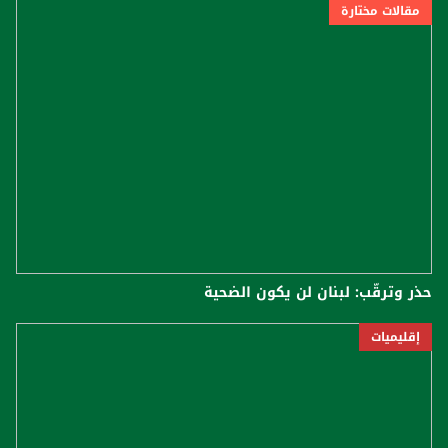
مقالات مختارة
حذر وترقّب: لبنان لن يكون الضحية
إقليميات