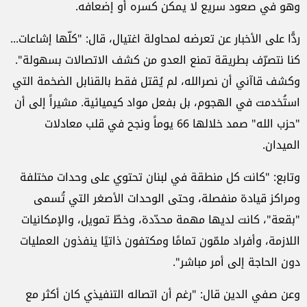
وهو في صعود سريع لا يمكن كسره أو إضعافه.
ردًّا على الأخبار عن تعرضه لمحاولة اغتيال، قال: "كلّها إشاعات...
كنا نتصرّف بطريقة تمنع العدو من كشف الاتصالات بسهولة".
وكشف قاآني أن نصرالله، لم يُقتل فقط بالقنابل الضخمة التي
استُخدمت في الهجوم، بل بفعل مواد كيميائية. مشيراً إلى أن
"حزب الله" صمد خلالها 66 يوماً ونجح في قلب معادلات
الميدان.
وتابع: "كانت كل منطقة في لبنان تحتوي على وحدات مختلفة
ومراكز قيادة منفصلة، وحتى الوحدات الأصغر التي تُسمى
"بقعة"، كانت لديها مهمة محدّدة، وخطّ تمويل، والإمكانيات
اللازمة، وأفراد ملمّون تمامًا ومكتفون ذاتيًا ينفذون العمليات
دون الحاجة إلى أمر مباشر".
وعن صفي الدين قال: "رغم أن اتصاله التنفيذي كان أكثر مع