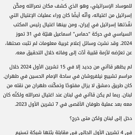
للموساد الإسرائيلي، وهو الذي كشف مكان نصرالله ومكّن
إسرائيل من اغتياله، وأنّه أيضًا كان وراء عمليات الإغتيال التي
نفّذتها إسرائيل في إيران، ومن بينها اغتيال رئيس المكتب
السياسي في حركة "حماس" اسماعيل هنيّة في 31 تموز
2024. وقد نشرت وسائل إعلام غربية معلومات لم تثبت صحتها،
عن تعرّضه لأزمة قلبية أدّت إلى وفاته خلال التحقيق معه.
لم يظهر قاآني من جديد إلا في 15 تشرين الأول 2024 خلال
مراسم تشييع نيلفروشان في ساحة الإمام الحسين في طهران.
كان طريق دمشق لا يزال مفتوحًا وتمكّنت طهران من نقله من
لبنان. ربما لم يكن قاآني في لبنان عند اغتيال نصرالله ولكنّه كان
معه بعد عملية طوفان الأقصى في 7 تشرين الأول 2023.
دخل إلى لبنان ولكن متى خرج؟
في 4 تشرين الأول الحالي في مقابلة بثتها شبكة تسنيم