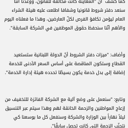
كما كشف أن "المعاينة كانت مخالفة للقانون، ووعدنا أنّنا
سنعد دفتر شروط قانونيا وشفافا اطلعت عليه هيئة الشراء
العام ليؤمن تكافؤ الفرص لكلّ العارضين، وهذا ما فعلناه اليوم
والأهم أنّنا سنحفظ حقوق الموظفين في الشركة السابقة".
وأضاف: "ميزات دفتر الشروط أنّ الدولة اللبنانية ستستعيد
القطاع وستكون المناقصة على أساس السعر الأدنى للخدمة
إضافة إلى بدل خدمة يكون بسيطًا تحدده هيئة إدارة الخدمة".
وتابع: "سنعمل على وضع آلية مع الشركة الفائزة للتخفيف من
إزعاج المواطنين والزحمة الخانقة لهم وهذا سيتم عبر التنسيق
ليلاً نهاراً بين الوزارة والشركة وسنفعل كل ما بوسعنا كي
نتجنّب الزحمة التي كانت تحصل سابقًا".