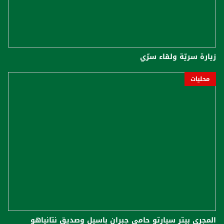
زيارة سريّة ولقاء سرّي
محليات
المجري بيتر سيارتو حامي جبران باسيل وصديق نتانياهو