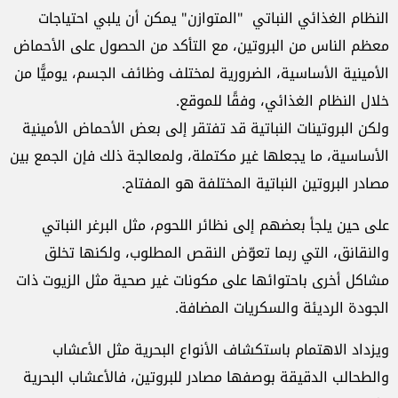
النظام الغذائي النباتي "المتوازن" يمكن أن يلبي احتياجات
معظم الناس من البروتين، مع التأكد من الحصول على الأحماض
الأمينية الأساسية، الضرورية لمختلف وظائف الجسم، يوميًّا من
خلال النظام الغذائي، وفقًا للموقع.
ولكن البروتينات النباتية قد تفتقر إلى بعض الأحماض الأمينية
الأساسية، ما يجعلها غير مكتملة، ولمعالجة ذلك فإن الجمع بين
مصادر البروتين النباتية المختلفة هو المفتاح.
على حين يلجأ بعضهم إلى نظائر اللحوم، مثل البرغر النباتي
والنقانق، التي ربما تعوّض النقص المطلوب، ولكنها تخلق
مشاكل أخرى باحتوائها على مكونات غير صحية مثل الزيوت ذات
الجودة الرديئة والسكريات المضافة.
ويزداد الاهتمام باستكشاف الأنواع البحرية مثل الأعشاب
والطحالب الدقيقة بوصفها مصادر للبروتين، فالأعشاب البحرية