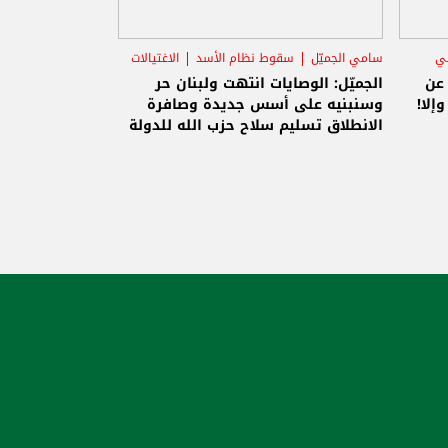
ني
سامي الجميّل
سقوط نظام الأسد
الاغتيالات
 عن
الجميّل: الوصايات انتهت ولبنان حر
إلا!
وسنبنيه على أسس جديدة وصافرة
الانطلاق تسليم سلاح حزب الله للدولة