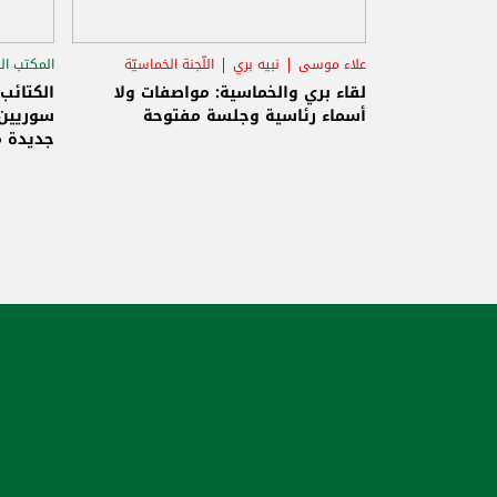
علاء موسى
نبيه بري
اللّجنة الخماسيّة
المكتب ال
الاستح
لقاء بري والخماسية: مواصفات ولا
الكتائب
أسماء رئاسية وجلسة مفتوحة
سوريين 
جديدة م
والاحتلا