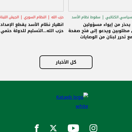
سياسي الكتائبي
سقوط نظام الأسد
حزب الله
النظام السوري
الجيش اللبنا
قاق الرئاسي
 يحذر من إيواء مسؤولين
انهيار نظام الأسد يقطع الإمداد
مطلوبين ويدعو إلى فتح صفحة
حزب الله...التسليم للدولة حتمي و
ع تحرر لبنان من الوصايات
لات
كل الأخبار