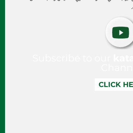
Subscribe to our
kat
Chann
CLICK H