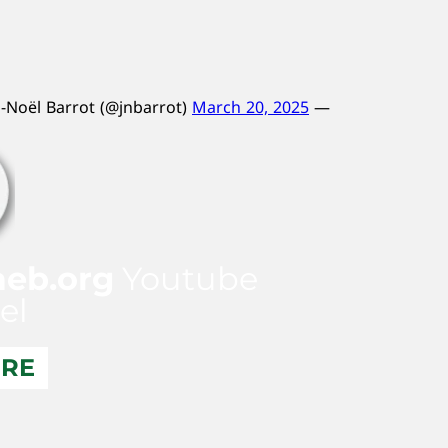
March 20, 2025
— Jean-Noël Barrot (@jnbarrot)
aeb.org
Youtube
el
ERE