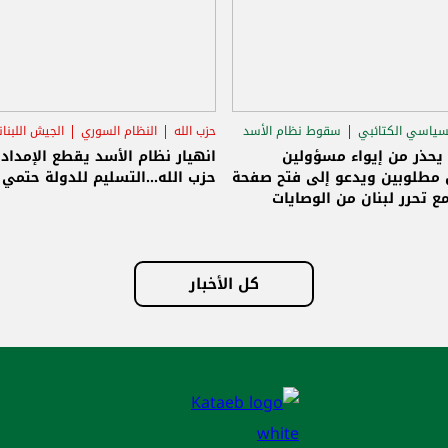
سياسي الكتائبي
سقوط نظام الأسد
حزب الله
النظام السوري
الجيش اللبنا
قاق الرئاسي
 يحذر من إيواء مسؤولين
انهيار نظام الأسد يقطع الإمداد
مطلوبين ويدعو إلى فتح صفحة
حزب الله...التسليم للدولة حتمي و
ع تحرر لبنان من الوصايات
لات
كل الأخبار