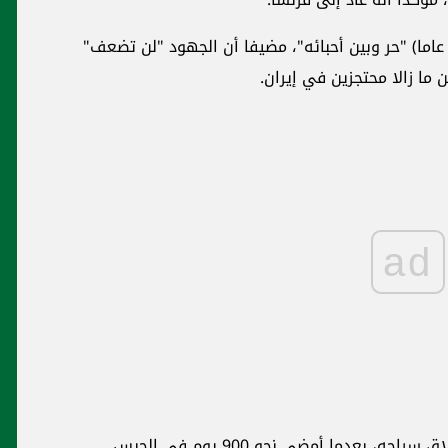
كتب ماكرون على منصة "إكس"، أن غروندو (34 عاما) "حر وبين أحبائه"، مضيفا أن الجهود "لن تضعف"
ما زالا محتجزين في إيران.
ad
عدما أمضى نحو 900 يوم في الحبس.