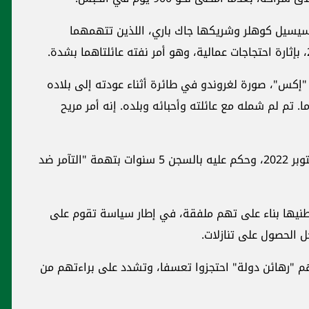
 سيسيل كوهلر وشريكها جاك باري، اللذين تتهمهما
 "إكس"، صورة لغروندو في طائرة أثناء عودته إلى بلاده
يها: "محتجز كرهينة في إيران منذ 887 يوما. تم لم شمله مع عائلته وأحبائه وبلده. إنه أمر مريح
وأوقف غروندو في شيراز في جنوب إيران في أكتوبر 2022، وحكم عليه بالسجن 5 سنوات بتهمة "التآمر ضد
اطنيها بناء على تهم ملفقة، في إطار سياسة تقوم على
 الحصول على تنازلات.
م "رهائن دولة" احتجزوا تعسفا، وتشدد على براءتهم من