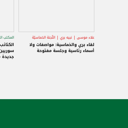
علاء موسى
نبيه بري
اللّجنة الخماسيّة
المكتب ال
الاستح
لقاء بري والخماسية: مواصفات ولا
الكتائب
أسماء رئاسية وجلسة مفتوحة
سوريين 
جديدة م
والاحتلا