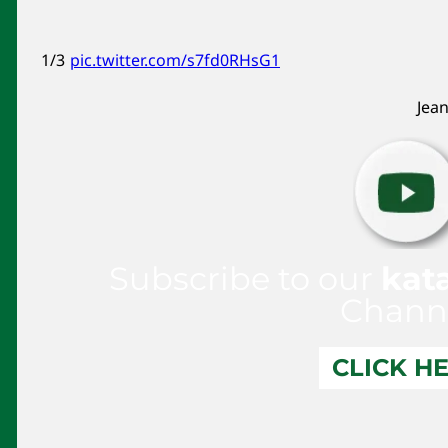
1/3
pic.twitter.com/s7fd0RHsG1
Subscribe to our
kat
Chann
CLICK H