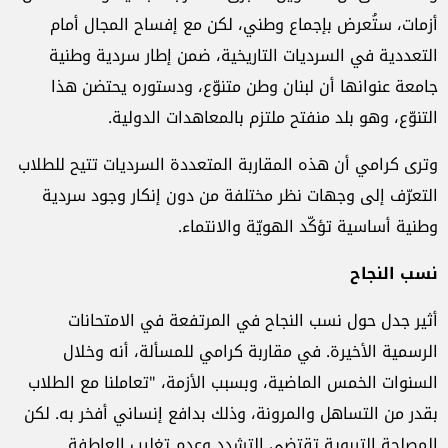
أزمات، ستُعرض بإجماع وطني، لكن مع إفساح المجال أمام
التعددية في السرديات التاريخية، ضمن إطار سردية وطنية
جامعة عنوانها أن لبنان وطن متنوّع، ودستوره يحتضن هذا
التنوّع، وهو بلد منفتح ملتزم بالمعاهدات الدولية.
وترى كرامي أن هذه المقاربة المتعددة السرديات تتيح للطلاب
التعرّف إلى وجهات نظر مختلفة من دون إنكار وجود سردية
وطنية أساسية تؤكّد الهويّة والانتماء.
نسب النجاح
أثير جدل حول نسب النجاح في المرتفعة في الامتحانات
الرسمية الأخيرة. في مقاربة كرامي للمسألة، أنه وخلال
السنوات الخمس الماضية، وبسبب الأزمة، "تعاملنا مع الطلاب
بقدر من التساهل والمرونة، وذلك بدافع إنساني أفخر به. لكن
المصلحة التربوية تقتضي التشدد وعدم تغليب العاطفة