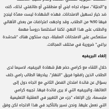
و"الحنيّة"، سواء تجاه ابني أو منطقتي أو طائفتي. لذلك، كنت
ضد خيار تسهيل الامتحانات. فهذه الشهادة ليست معدّة لينجح
فيها 90% من الطلاب. وقد واجهت اعتراضات من بعض الأهالي
والطلاب على هذا النهج، لكننا استخلصنا دروساً مهمة
ستنعكس على الامتحانات المقبلة، حيث ستكون هناك "شدشدة
براغي" ضرورية في مختلف المجالات.
إلغاء البريفيه
خلال اللقاء مع كرامي حضر همّ شهادة البريفيه، لاسيما لدى
الطلاب الذين رافقوا فريق "النهار". يبادرها الطالب رامي خلف
بسؤال عن فائدة امتحان الفصل الثاني مع اتجاه دول إلى
الغائها، والبريفيه التي لا يرى فائدة فيها. تجيبه كرامي
متبسمة، بإن الإلغاء "جزء من التغيير في العقلية التعليمية
التي نعمل عليها. ونحن نسير بالتأكيد في هذا الاتجاه لكن وفق