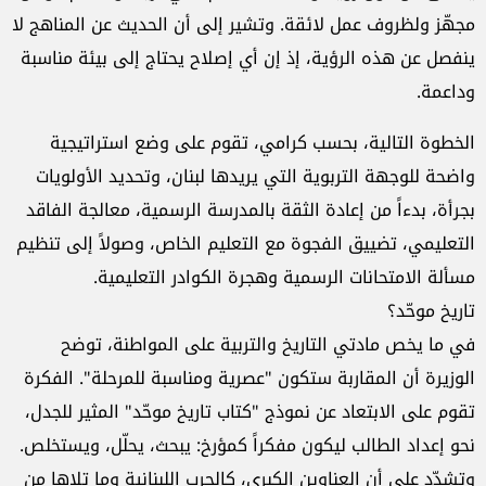
مجهّز ولظروف عمل لائقة. وتشير إلى أن الحديث عن المناهج لا
ينفصل عن هذه الرؤية، إذ إن أي إصلاح يحتاج إلى بيئة مناسبة
وداعمة.
الخطوة التالية، بحسب كرامي، تقوم على وضع استراتيجية
واضحة للوجهة التربوية التي يريدها لبنان، وتحديد الأولويات
بجرأة، بدءاً من إعادة الثقة بالمدرسة الرسمية، معالجة الفاقد
التعليمي، تضييق الفجوة مع التعليم الخاص، وصولاً إلى تنظيم
مسألة الامتحانات الرسمية وهجرة الكوادر التعليمية.
تاريخ موحّد؟
في ما يخص مادتي التاريخ والتربية على المواطنة، توضح
الوزيرة أن المقاربة ستكون "عصرية ومناسبة للمرحلة". الفكرة
تقوم على الابتعاد عن نموذج "كتاب تاريخ موحّد" المثير للجدل،
نحو إعداد الطالب ليكون مفكراً كمؤرخ: يبحث، يحلّل، ويستخلص.
وتشدّد على أن العناوين الكبرى، كالحرب اللبنانية وما تلاها من