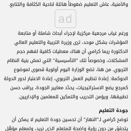
والأمنية، عاش التعليم ضغوطاً هائلة لناحية الكثافة والتتابع.
ad
ورغم غياب مرجعية مركزية لإجراء أبحاث شاملة أو متابعة
المؤشرات بشكل موحد، ترى وزيرة التربية والتعليم العالي
الدكتورة ريما كرامي أن هناك معطيات كافية لفهم حجم
المشكلات، وخصوصاً تلك "التأسيسية" التي تمسّ بنية النظام
التربوي. من هنا، تضع الوزارة اليوم أولوية قصوى لموضوع
الحوكمة: إعادة تنظيم العمل التربوي، إعادة الاعتبار لدور الدولة
كمرجع يضع الاستراتيجيات، يحدّد معايير الجودة، يراقب حسن
تطبيقها، ويؤمن التدريب والتمكين للمعلمين والإداريين.
جودة التعليم
توضح كرامي لـ"النهار" أن تحسين جودة التعليم لا يمكن أن
يتحقق من دون رؤية واضحة للمتعلم الذي نريد، ولمعلم مؤهّل