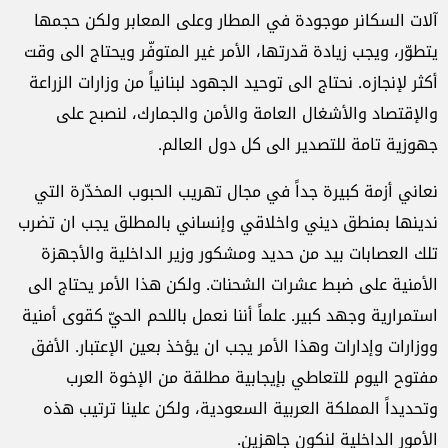
آلات السكانر موجودة في المطار وعلى المعابر ولكن حجمها
يتطوّر، ويجب زيادة قدرتها، الأمر غير المتوفّر ويحتاج الى وقت
أكثر لإنجازه. نحتاج الى توحيد الجهود لبنانياً من وزارات الزراعة
والإقتصاد والأشغال العامة والأمن والجمارك، لنصبح على
جهوزية تامة للتصدير الى كل دول العالم.
نعاني أزمة كبيرة جداً في مجال تهريب الحبوب المخدّرة التي
ندينها بمنطق ديني واخلاقي وإنساني بالمطلق يجب ان تضرب
تلك العصابات بيد من حديد ومشكور وزير الداخلية والأجهزة
الأمنية على ضبط عشرات الشحنات. ولكن هذا الأمر يحتاج الى
استمرارية وجهد كبير. علماً أننا نعمل باللحم الحيّ كقوى أمنية
ووزارات وإدارات وهذا الأمر يجب ان يؤخذ بعين الإعتبار. الأفق
مفتوح اليوم للتعاطي بإيجابية مطلقة من الإخوة العرب
وتحديداً المملكة العربية السعودية، ولكن علينا ترتيب هذه
الأمور الداخلية لنكون جاهزين.