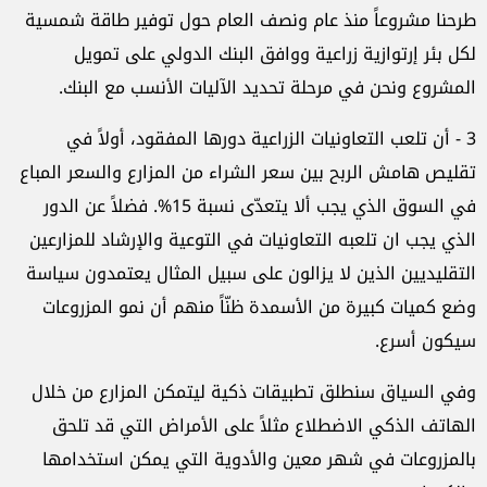
طرحنا مشروعاً منذ عام ونصف العام حول توفير طاقة شمسية
لكل بئر إرتوازية زراعية ووافق البنك الدولي على تمويل
المشروع ونحن في مرحلة تحديد الآليات الأنسب مع البنك.
3 - أن تلعب التعاونيات الزراعية دورها المفقود، أولاً في
تقليص هامش الربح بين سعر الشراء من المزارع والسعر المباع
في السوق الذي يجب ألا يتعدّى نسبة 15%. فضلاً عن الدور
الذي يجب ان تلعبه التعاونيات في التوعية والإرشاد للمزارعين
التقليديين الذين لا يزالون على سبيل المثال يعتمدون سياسة
وضع كميات كبيرة من الأسمدة ظنّاً منهم أن نمو المزروعات
سيكون أسرع.
وفي السياق سنطلق تطبيقات ذكية ليتمكن المزارع من خلال
الهاتف الذكي الاضطلاع مثلاً على الأمراض التي قد تلحق
بالمزروعات في شهر معين والأدوية التي يمكن استخدامها