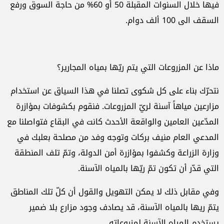
فيها خلال السنوات المقبلة 50 أو 60% من حاجة السوق ورفع
السقف الى 100 ألف دوام.
ماذا عن المزروعات التي يتم ريّها بمياه المجارير؟
نتحرّك بناء على كل شكوى تصلنا في هذا السياق عن استخدام
مزارعين مياهاً آسنة لريّ المزروعات. فنقوم بكشوفات بمؤازرة
المدّعين العامين والواقعة الأحدث كانت في البقاع فتواصلنا مع
المدعي العام منيف بركات وتوجه وفد من مصلحة بعلبك في
وزارة الزراعة وكشفوا بمؤازرة أمن الدولة، وتمّ تلف المنطقة
التي قدّر أن تكون تمّ ريّها بالمياه الآسنة.
وفي مقابل ذلك لا يمكن التهويل والقول أن كلّ تلك المناطق
يتمّ ريها بالمياه الآسنة، قد يصادف وجود مزارع بلا ضمير
يستخدم المياه الآسنة لمزروعاته.