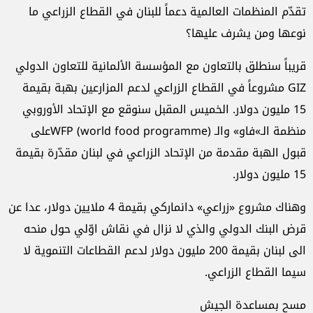
تقدّم المنظمات العالمية دعماً للبنان في القطاع الزراعي ما
نوعها ومن يشرف عليها؟
قريباً سنطلق بالتعاون مع المؤسسة الألمانية للتعاون الدولي
GIZ مشروعاً في القطاع الزراعي لدعم المزارعين بهبة بقيمة
15 مليون دولار. الخميس المقبل سنوقع مع الإتحاد الأوروبي
منظمة الـ»فاو» والـ WFP (world food programme)على
قبول الهبة مقدمة من الإتحاد الزراعي في لبنان مقدّرة بقيمة
15 مليون دولار.
وهناك مشروع «زراعي» دانماركي بقيمة 4 ملايين دولار، عدا عن
قرض البنك الدولي والذي لا نزال في نقاش اوّلي حول منحه
الى لبنان بقيمة 200 مليون دولار لدعم القطاعات التنموية لا
سيما القطاع الزراعي.
مسح بمساعدة الجيش