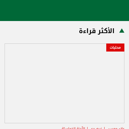
الأكثر قراءة
محليات
علاء موسى
نبيه بري
اللّجنة الخماسيّة