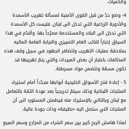
والكميات.
4- وضع حدّ من قبل القوى الأمنية لمسألة تهريب الأسمدة
والأدوية الزراعية التي تدخل الى لبنان. فليست كل الأسمدة
التي تدخل الى البلاد والمستخدمة مصرّحاً بها. وأقدّم في هذا
السياق إخباراً للنائب العام التمييزي والنيابة العامة الماليه
بملاحقة عمليات التهريب ولتضافر الجهود في سبيل وقف هذه
المخالفات باعتبار أن بعض المبيدات والتي يتمّ تهريبها قد
تكون مسمّة وتتضمن مواد مسرطنة.
5 - إعادة فتح الأسواق الخليجية أبوابها مجدّداً أمام استيراد
المنتجات اللبنانية وذلك سيتمّ تدريجياً بعد عودة الثقة بالتعامل
مع لبنان وبالتالي بالإستيراد منه فيطمئن المستورد الى أن
المنتجات التي ستصل اليه «نظيفة» وذات جودة عالية.
لماذا هامش الربح كبير بين سعر الشراء من المزارع وسعر المبيع