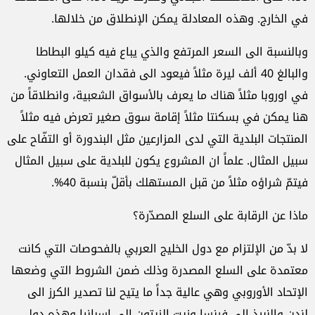
في الخارج. وهذه المعادلة يمكن الإنطلاق من خلالها.
وبالنسبة الى السعر المرتفع والذي يباع فيه كيلو البطاطا
والبالغ 40 ألف ليرة مثلاً فيعود الى فقدان العمل التعاوني.
في اوروبا مثلاً هناك ما يعرف بالأسواق الشعبية، وانطلاقاً من
هنا يمكن في بسكنتا مثلاً إقامة سوق صغير تعرض فيه مثلاً
المنتجات البلدية التي لدى المزارعين مثل البندورة أو التفّاح على
سبيل المثال. علماً ان المشروع يكون للبلدية على سبيل المثال
فيتمّ شراؤه مثلاً من قبل المستهلك بأقلّ بنسبة 40%.
ماذا عن الرقابة على السلع المصدّرة؟
لا بدّ من الإلتزام مع دول الخليج العربي بالفحوصات التي كانت
معتمدة على السلع المصدرة وذلك ضمن الشروط التي وضعها
الإتحاد الأوروبي وهي عالية جداً ما يتيح لنا تصدير الكرز الى
لندن والنبيذ الى فرنسا وزيت الزيتون الى اسبانيا وهذه دول