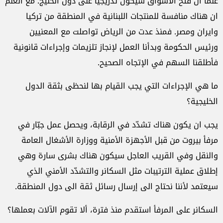
علماً أن فتح الأسواق سيكون تدريجياً على دول الخليج. مع العلم
ان هناك منافسة للمنتجات اللبنانية في المنطقة من تركيا
وايران ومصر. فمنذ عدت من الرياض تواصلت مع المعنيين
ورئيس الحكومة وبدأنا العمل لإنجاز تلزيمات وإجراءات قانونية
فأطلقنا السهم في الإتجاه الصحيح.
ما هي الإجراءات التي يجب القيام بها لنحظى بثقة الدول
الخليجية؟
يجب ان يكون هناك تشدّد في الرقابة، ويحصل عمل جبّار في
مرفأ بيروت من قبل الأجهزة الأمنية ووزارة الأشغال العامة
والنقل وفي القريب العاجل سيكون هناك بشرى سارة وهي
إطلاق عملية الترتيبات مثل السكانر والتشدّد الأمني الذي
سيعتمد لأننا نحتاج الى إرسال رسائل ثقة الى دول المنطقة.
السكانر على المرفأ استقدم منذ فترة، ألا تقوم الآلات بعملها؟