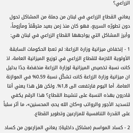
الزراعي؟
يعاني القطاع الزراعي في لبنان من جملة من المشاكل تحول
دون تطورّه السريع، فهو كان منذ زمن بعيد مترهّلاً ومأزوماً،
وأبرز المشاكل التي يواجهها القطاع الزراعي في لبنان هي:
1 - إنخفاض ميزانية وزارة الزراعة: لم تعطِ الحكومات السابقة
الأولوية اللازمة للقطاع الزراعي في توزيع الميزانية العامة، اذ
كانت نسبة تخصيص الميزانية لوزارة الزراعة منخفضة جدًا بدليل
ان ميزانية وزارة الزراعة كانت تشكّل نسبة 0.59% في الموازنة
العامة. أما اليوم فارتفعت الى 1,8%. ولكن هل هذا يعني أننا
قادرون بهذه النسبة على تنشيط القطاع؟ هذا الرقم يكفي
لتسديد الأجور والرواتب و»كان الله يحبّ المحسنين»، ما أثر سلباً
على القدرة التنافسية للمزارعين وتطوير القطاع.
2 - كساد المواسم (مشاكل داخلية): يعاني المزارعون من كساد