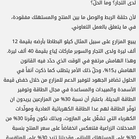
لدى التجار؟ وما الحلّ؟
لأن حلقة الربط والوصل ما بين المنتج والمستهلك مفقودة،
في ما يتعلق بالعمل التعاوني.
يبيع المزارع على سبيل المثال كيلو البطاطا بأرضه بقيمة 12
ألف ليرة ولدى التجار والسوبر ماركات يُباع بقيمة 40 ألف ليرة.
وهذا الهامش مرتفع في الوقت الذي حدّد فيه القانون
الهامش بـ15%، وحلّ ذلك الأمر يتطلب كما ذكرت آنفاً في
الحلول تضافر الجهود لتوفير الدعم للمزارع من خلال خفض قيمة
الأسمدة والمبيدات والمساعدة في مجال الطاقة وتوفير
الطاقة البديلة. باعتبار أن نسبة 30% من المزارعين يريدون ان
توفّر الطاقة لهم عدا الطاقة الكهربائية العادية ومولّدات
الكهرباء التي تشغّل على المازوت، وبذلك نكون وفّرنا 30% من
المدخلات الزراعية فتنعكس انخفاضاً على سعر المنتج بنسبة
30% على المستهلك اللبناني وقدرتنا تزيد 30% على المنافسة