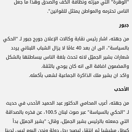
"الوهرة" التي ميزته ونظافة الكف والصدق وهذا ما جعل
الناس تحترمه والمواطن يمتثل للقوانين".
جبور
من جهته، اشار رئيس نقابة وكالات الإعلان جورج جبور لـ "الحكي
بالسياسة"، الى ان بعد 40 عامًا لا يزال الشباب اللبناني يردد
شعارات بشير الجميّل لانه تحدث بلغة الناس ببساطتها بالشكل
والمضمون اضافة الى انه كان يوحي بالثقة.
واكد ان بشير ملك الذاكرة الجماعية لشعب بأكمله.
الأحدب
من جهته، أعرب المحامي الدكتور عبد الحميد الأحدب في حديث
لـ "الحكي بالسياسة" عبر صوت لبنان 100.5، عن فخره بالصداقة
التي جمعته بالرئيس بشير الجميّل، وقال: "بشير الجميّل بدأ
كبطل ميليشيا ثم انتقل ليصبح رجل دولة ونحن اليوم ليس لدينا