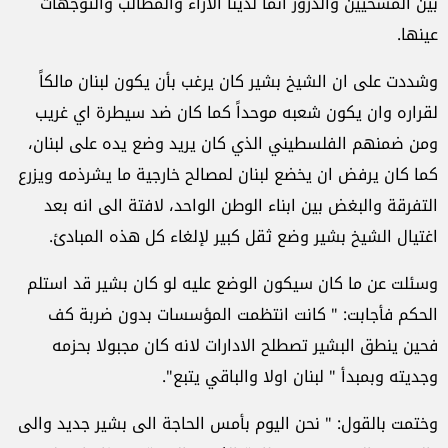
بين المسحيين والدروز انما لدينا الآراء والمطالب والتوجهات
عينها.
وشددت على ان الشيخ بشير كان يرغب بأن يكون لبنان مالكاً
لقراره وان يكون شعبه موحداً كما كان ضد سيطرة اي غريب
ومن ضمنهم الفلسطيني الذي كان يريد وضع يده على لبنان،
كما كان يرفض ان يخضع لبنان لمصالح خارجية
ما يشرذمه ويزرع
التفرقة والبغض بين ابناء الوطن الواحد، لافتة الى انه بعد
اغتيال الشيخ بشير وضع ثقل كبير لإلغاء كل هذه المبادئ.
وسئلت عن ما كان سيكون الوضع عليه لو كان بشير قد استلم
الحكم فأجابت: " كانت انتظمت المؤسسات بدون ضربة كف
فحين ينطق البشير تصطلح الادارات لانه كان مجبولا بحزمه
وجديته وبمبدأ " لبنان اولا والباقي يتبع".
وختمت بالقول: " نحن اليوم بأمس الحاجة الى بشير جديد والى