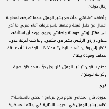
رجال دولة".
وأضاف: "علاقتي بدأت مع بشير الجميّل عندما تعرضت لمحاولة
اغتيال من خلال قنبلة وضعها ياسر عرفات أمام منزلي ما أدى
الى مقتل إبنتي جومانة واصابتي بجروح، وبعد أن استأنفت
عملي، زارني الرئيس بشير في مكتبي، وما كنت أعرفه حتى،
فنظر إلي وقال: "أهلا بالبطل". فمنذ ذلك الوقت نشأت علاقة
صداقة ومودّة بيننا".
وختم بالقول: "بشير الجميّل كان رجل حقّ، فهو خلق هيبة
وكرامة للوطن".
فرح
بدوره، قال المحامي نعوم فرح لبرنامج "الحكي بالسياسة":
"ظهر بشير الجميّل في الحروب اللبنانية في بذلته العسكرية