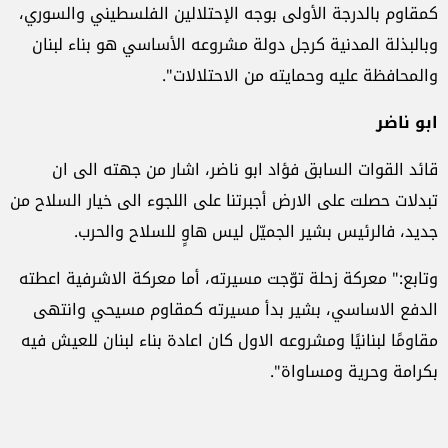
كمقاوم بالدرجة الأولى بوجه الإحتلالين الفلسطيني والسوري،
وبالبذلة المدنية كرجل دولة مشروعه الأساسي هو بناء لبنان
والمحافظة عليه وحمايته من الاحتلالات".
ابو ناضر
قائد القوات السابق فؤاد ابو ناضر، اشار من جهته الى ان
تبدلات حصلت على الارض أجبرتنا على اللجوء الى خيار السلاح من
جديد، فالرئيس بشير الجميّل ليس هاوٍ للسلاح والحرب.
وتابع:" معركة زحلة توّجت مسيرته، أما معركة الاشرفية اعطته
الدفع الاساسي، بشير بدأ مسيرته كمقاوم مسيحي وانتهى
مقاومًا لبنانيًا ومشروعه الاول كان اعادة بناء لبنان للعيش فيه
بكرامة وحرية ومساواة".