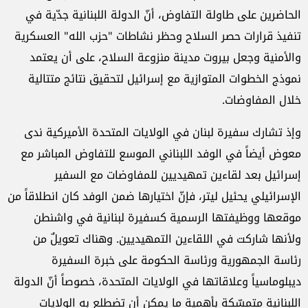
الحاضرين على طاولة التفاوض، أنّ الدولة اللبنانية جدّية في
تنفيذ قرارات حصر السلاح وحظر نشاطات "حزب الله" العسكرية
والأمنية وجعل بيروت مدينة منزوعة السلاح، على أن يعتمد
نموذج الخطوات المتوازية مع إسرائيل لتحقيق نتائج متتالية
خلال المفاوضات.
وإذ تشارك سفيرة لبنان في الولايات المتحدة الأميركية ندى
معوض أيضاً في الوفد اللبناني الموسع للتفاوض المباشر مع
إسرائيل بعد لقاءين تمهيديين للمفاوضات مع السفير
الإسرائيلي يحئيل ليتر، فإنّ اختيارها ضمن الوفد كان انطلاقاً من
موقعها ووظيفتها الرسمية كسفيرة لبنانية في واشنطن
ولأنها شاركت في اللقاءين التمهيديين. وهناك تعويلٌ من
رئاسة الجمهورية ورئاسة الحكومة على خبرة السفيرة
ديبلوماسياً وعلاقاتها في الولايات المتحدة، خصوصاً أنّ الدولة
اللبنانية متمسّكة بأهمية ما يمكن أن تضطلع به الولايات