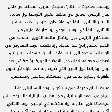
وبحسب معطيات لـ"النهار"، سيضمّ الفريق المساعد من داخل
لبنان الرئيس السابق في معهد الشرق الأوسط بول سالم،
السفير اللبناني سابقاً في واشنطن أنطوان شديد، السفير
اللبناني سابقاً في روسيا شوقي بو نصار وقانونيين من
مستشاري الرئيس عون. وتتمثل مهمة الفريق المساعد في
الدعم المشاوراتيّ عند الحاجة. وإذ يهدف الوفد المفاوض في
الولايات المتحدة إلى تثبيت وقف للنار والانسحاب الإسرائيلي،
اصطحب معه مستندات حول الأوضاع الحربية، بخاصة في جنوب
لبنان، وخرائط حول القرى التي ضُربت ولم تعد قابلة لأن تكون
مأهولة وتقارير لبنانية حول استشهاد إعلاميين ومسعفين.
وينتظر لبنان معرفة ممن سيتكوّن الوفد الإسرائيلي وإذا
سيتجاوب الوفد الإسرائيلي مع المطالب اللبنانية والشروط التي
سيضعها على الطاولة. ولا مشكلة في توسيع الوفد اللبنانيّ
أكثر في حال التحبيذ الإسرائيلي المشاركة بوفد أكثر تمثيلاً