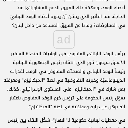
أعضاء الوفد، ومهمّة ذلك الفريق الدعم المشاوراتيّ عند
الحاجة. فما التأثير الذي يمكن أن يحرزه أعضاء الوفد اللبنانيّ
في المفاوضات؟ وماذا عن الفريق المساعد من داخل لبنان؟
ad
يرأس الوفد اللبناني المفاوض في الولايات المتحدة السفير
الأسبق سيمون كرم الذي انتقاه رئيس الجمهورية اللبنانية
رئيساً للوفد اللبناني والمتحدّث المفاوض في الوفد، لقدراته
الديبلوماسيّة وخبرته التفاوضية في لجنة "الميكانيزم" ومعرفته
بمن شارك في "الميكانيزم" على المستوى الإسرائيلي. كذلك،
يعوّل رئيس الحكومة على ترؤس كرم للوفد المفاوض باعتبار
أنه برهن عن دراية وعقلانية في لجنة "الميكانيزم".
في معطيات لبنانية حكومية لـ"النهار"، شكّل اللقاء بين رئيس