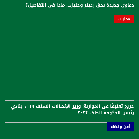
دعاوى جديدة بحق زعيتر وخليل... ماذا في التفاصيل؟
محليات
جريج تعليقًا عى الموازنة: وزير الإتصالات السلف ٢٠١٩ ينادي
رئيس الحكومة الخلف ٢٠٢٢
أمن وقضاء