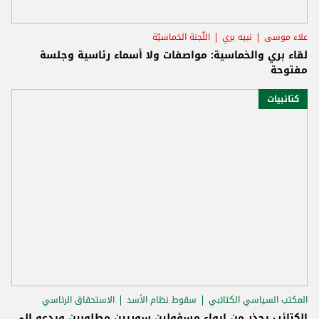
علاء موسى
نبيه بري
اللّجنة الخماسيّة
لقاء بري والخماسية: مواصفات ولا أسماء رئاسية وجلسة
مفتوحة
كتائبيات
المكتب السياسي الكتائبي
سقوط نظام الأسد
الاستحقاق الرئاسي
الكتائب يحذر من إيواء مسؤولين سوريين مطلوبين ويدعو إلى