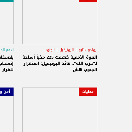
أرولدو لاثارو
اليونيفيل
الجنوب
الأمم الم
اليوني
القوة الأممية كشفت 225 مخبأ أسلحة
بلاسخار
لـ"حزب الله"...قائد اليونيفيل: إستقرار
إنسحاب 
الجنوب هشّ
للقرار 1701
محليات
أمن و