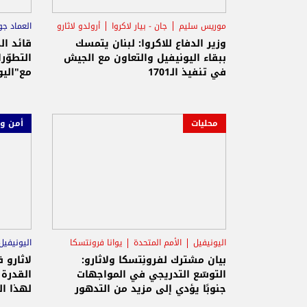
موريس سليم
جان - بيار لاكروا
أرولدو لاثارو
العماد ج
وزير الدفاع للاكروا: لبنان يتمسك
قائد ال
ببقاء اليونيفيل والتعاون مع الجيش
التطوّر
في تنفيذ الـ1701
مع"اليو
محليات
أمن و
اليونيفيل
الأمم المتحدة
يوانا فرونتسكا
اليونيفيل
بيان مشترك لفرونِتسكا ولاثارو:
لاثارو 
التوسّع التدريجي في المواجهات
القدرة
جنوبًا يؤدي إلى مزيد من التدهور
لهذا ال