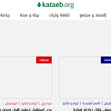
إقتصاد و مجتمع
ثقافة وتراث
بيئة و صحة
رياضة
قضاء
محليات
هيكل
الامم المتحدة
أرولدو لاثارو
نبيه بري
أرولدو لاثارو
اليونيفيل
جيش خلال زيارته قيادة
بري استقبل ديفيد هيل وبحث ول