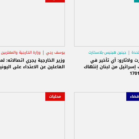
تحدة
جينين هينيس-بلاسخارت
يوسف رجي
وزارة الخارجية والمغتربين
فيل
نواف سلام
ت ولاثارو: أي تأخير في
وزير الخارجية يجري اتصالاته: ل
إسرائيل من لبنان إنتهاك
الفاعلين عن الاعتداء على اليوني
قضاء
محليات