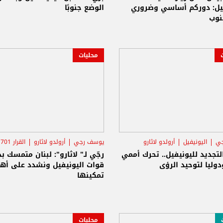
فيل: دوركم أساسي وضروري
الوضع جنوبًا
نوب
محليات
جي
اليونيفيل
أرولدو لاثارو
يوسف رجي
أرولدو لاثارو
القرار 1701
تجديد لليونيفيل.. تحرك أممي
رجّي لـ" لاثارو": لبنان متمسك
دوليا لتوحيد الرؤى
قوات اليونيفي
تمكينها
محليات