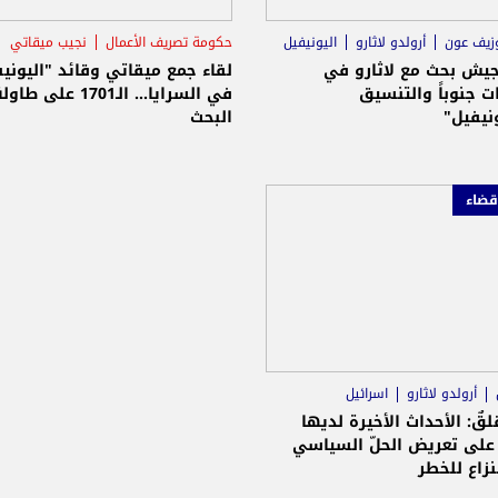
وزيف عون
أرولدو لاثارو
اليونيفيل
حكومة تصريف الأعمال
نجيب ميقاتي
اليونيفيل
جيش بحث مع لاثارو في
لقاء جمع ميقاتي وقائد "اليوني
ات جنوباً والتنسيق
في السرايا... الـ1701 على طاو
نيفيل"
البحث
قضاء
أرولدو لاثارو
اسرائيل
قلقٌ: الأحداث الأخيرة لديها
 على تعريض الحلّ السياسي
نزاع للخطر