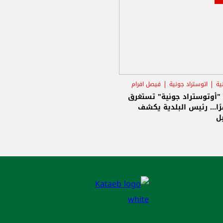
ية
اتوستراد جونية
فيصل افرام
"أوتوستراد جونية" تستغرق
رًا... رئيس البلدية يكشف
ل