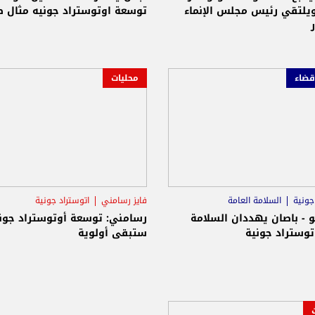
ويلتقي رئيس مجلس الإنماء
توسعة اوتوستراد جونيه مثال ص
قضاء
محليات
جونية
السلامة العامة
فايز رسامني
اتوستراد جونية
و - باصان يهددان السلامة
رسامني: توسعة أوتوستراد جون
توستراد جونية
ستبقى أولوية