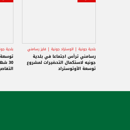
بلدية جونية
اتوستراد جونية
فايز رسامني
بلدية جون
رسامني ترأس اجتماعا في بلدية
توسعة 
جونيه لاستكمال التحضيرات لمشروع
30 شه
توسعة الأوتوستراد
التفاصي