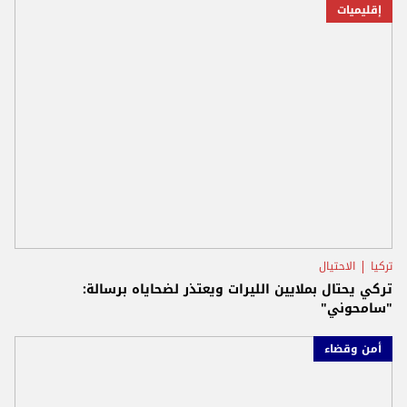
إقليميات
تركيا
الاحتيال
تركي يحتال بملايين الليرات ويعتذر لضحاياه برسالة:
"سامحوني"
أمن وقضاء