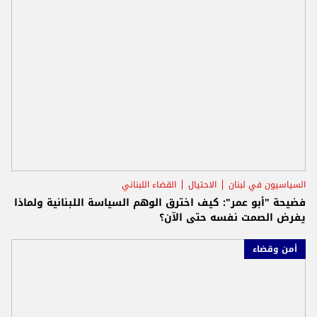
السياسيون في لبنان
الاحتيال
القضاء اللبناني
فضيحة "أبو عمر": كيف اخترق الوهم السياسة اللبنانية ولماذا
يفرض الصمت نفسه حتى الآن؟
أمن وقضاء