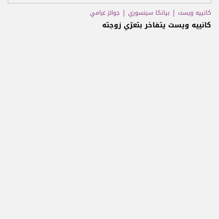
كانييه ويست
بيانكا سينسوري
جوائز غرامي
كانييه ويست يتفاخر بتعرّي زوجته