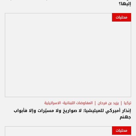
إليها؟
محليات
تركيا
يزيد بن فرحان
المفاوضات اللبنانية- الاسرائيلية
إنذار أميركي للميليشيا: لا صواريخ ولا مسيّرات وإلا فأبواب
جهنم
محليات