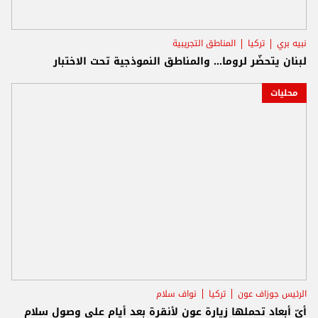
نبيه بري
تركيا
المناطق التجريبية
لبنان يتحضّر لروما... والمناطق النموذجية تحت الاختبار
محليات
الرئيس جوزاف عون
تركيا
نواف سلام
أيّ أبعاد تحملها زيارة عون لأنقرة بعد أيام على وصول سلام