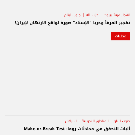
انفجار مرفأ بيروت
حزب الله
جنوب لبنان
تفجير المرفأ وحربا "الإسناد" صورة لواقع الارتهان لإيران!
محليات
جنوب لبنان
المناطق التجريبية
اسرائيل
آليات التحقق في محادثات روما: Make-or-Break Test