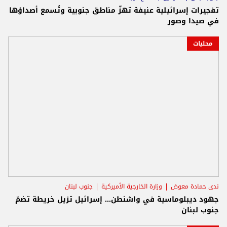
تفجيرات إسرائيلية عنيفة تهزّ مناطق جنوبية وتُسمع أصداؤها
في صيدا وصور
محليات
ندى حمادة معوض
وزارة الخارجية الأميركية
جنوب لبنان
جهود ديبلوماسية في واشنطن... إسرائيل تزيل خريطة تضمّ
جنوب لبنان