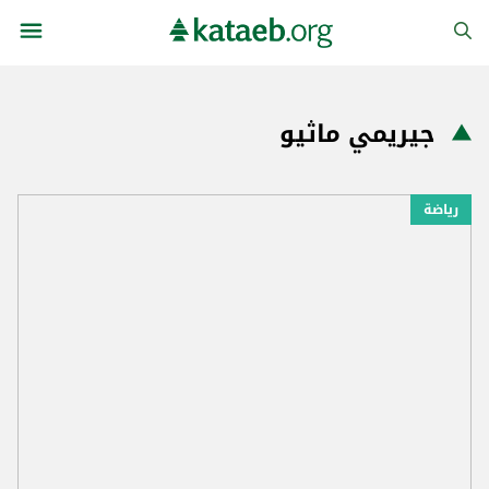
جيريمي ماثيو
رياضة