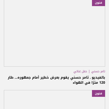
فنون
تامر حسني
حفل غنائي
بالفيديو ـ تامر حسني يقوم بعرض خطير أمام جمهوره... طار
120 مترًا في الهواء
فنون