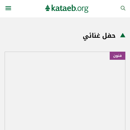
حفل غنائي
فنون