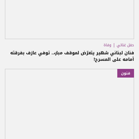
حفل غنائي
وفاة
فنان لبناني شهير يتعرّض لموقف مبكٍ.. توفي عازف بفرقته
أمامه على المسرح!
فنون