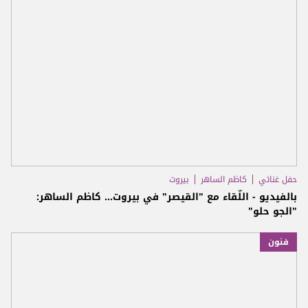
حفل غنائي
كاظم الساهر
بيروت
بالفيديو - اللّقاء مع "القيصر" في بيروت... كاظم الساهر:
"الجو حلو"
فنون