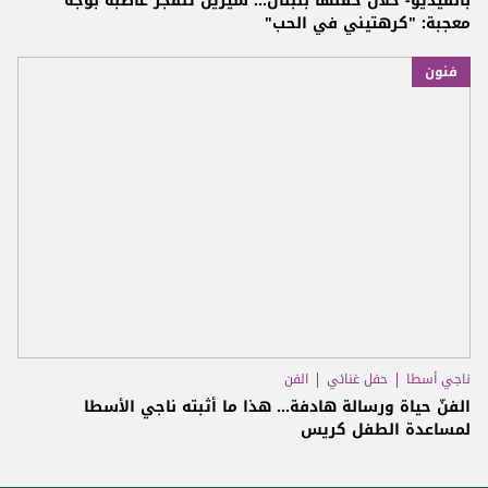
بالفيديو- خلال حفلها بلبنان... شيرين تنفجر غاضبة بوجه
معجبة: "كرهتيني في الحب"
فنون
ناجي أسطا
حفل غنائي
الفن
الفنّ حياة ورسالة هادفة... هذا ما أثبته ناجي الأسطا
لمساعدة الطفل كريس