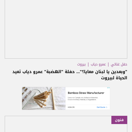
حفل غنائي
عمرو دياب
بيروت
"وبعدين يا لبنان معايا؟"... حفلة "الهضبة" عمرو دياب تعيد
الحياة لبيروت
فنون