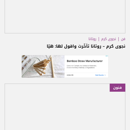
فن
نجوى كرم
روتانا
نجوى كرم – روتانا تأخّرت واقول لها: هيّا
فنون