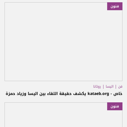
فنون
فن
اليسا
روتانا
خاص - kataeb.org يكشف حقيقة اللقاء بين اليسا وزياد حمزة
فنون