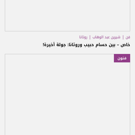
فن
شيرين عبد الوهاب
روتانا
خاص – بين حسام حبيب وروتانا: جولة أخيرة!
فنون