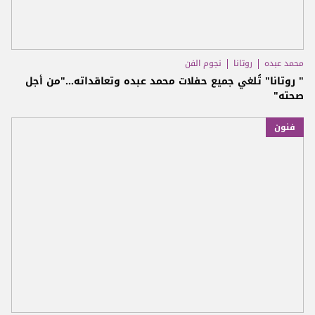
محمد عبده
روتانا
نجوم الفن
" روتانا" تُلغي جميع حفلات محمد عبده وتعاقداته..."من أجل
صحته"
فنون