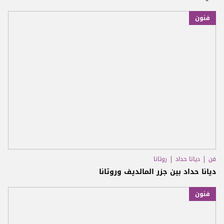
فنون
فن
ديانا حداد
روتانا
ديانا حداد بين جزر المالديف وروتانا
فنون