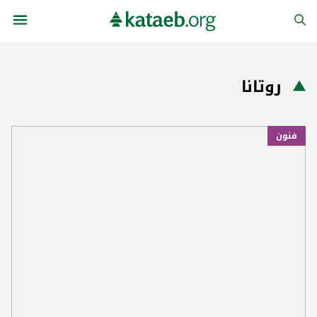
روتانا
فنون