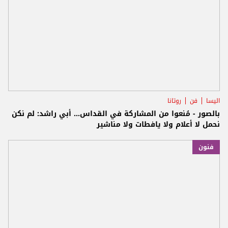
اليسا
فن
روتانا
بالصور - مُنعوا من المشاركة في القداس... أبي راشد: لم نكن
نحمل لا أعلام ولا يافطات ولا مناشير
فنون