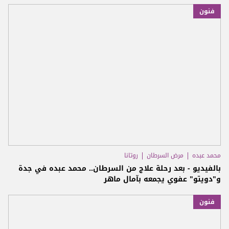
فنون
محمد عبده
مرض السرطان
روتانا
بالفيديو - بعد رحلة علاج من السرطان.. محمد عبده في جدة
و"دويتو" عفوي يجمعه بآمال ماهر
فنون