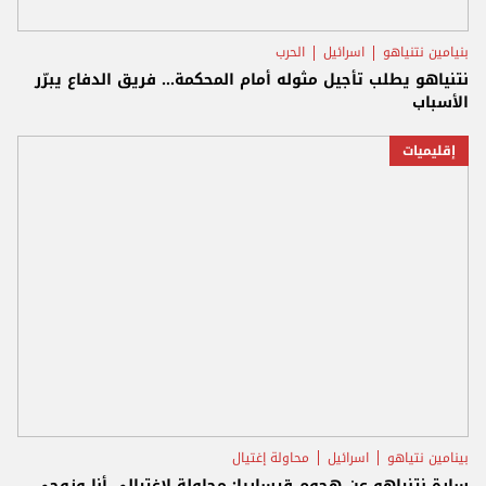
بنيامين نتنياهو
اسرائيل
الحرب
نتنياهو يطلب تأجيل مثوله أمام المحكمة... فريق الدفاع يبرّر
الأسباب
إقليميات
بينامين نتياهو
اسرائيل
محاولة إغتيال
سارة نتنياهو عن هجوم قيساريا: محاولة لاغتيالي أنا وزوجي