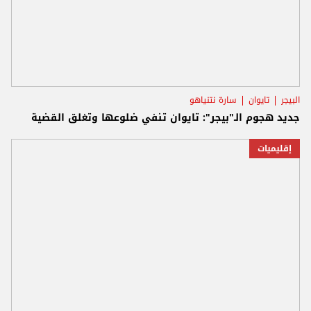
البيجر
تايوان
سارة نتنياهو
جديد هجوم الـ"بيجر": تايوان تنفي ضلوعها وتغلق القضية
إقليميات