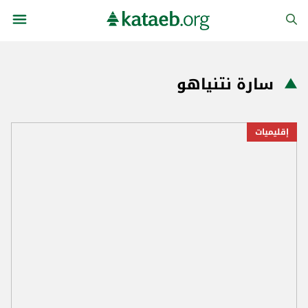
سارة نتنياهو
إقليميات