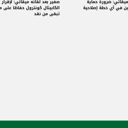
 المصارف
ميقاتي: ضرورة حماية
صفير بعد لقائه ميقاتي: لإقرار
ين في أي خطة إصلاحية
الكابيتال كونترول حفاظا على ما
تبقى من نقد