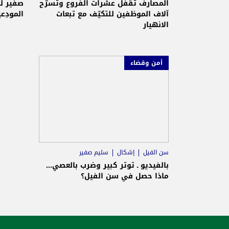
جمعية
المصارف تُقفل عشرات الفروع وتسرّح
صفير ل
آلاف الموظفين للتكيّف مع تبعات
المودِع
الانهيار
أمن وقضاء
سن الفيل
إشكال
سليم صفير
بالفيديو ـ توتر كبير وضرب بالعصي...
ماذا حصل في سن الفيل؟