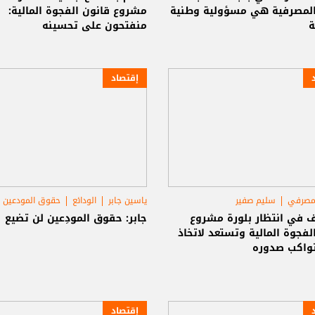
 المصرفية هي مسؤولية وطنية
مشروع قانون الفجوة المالية:
ة
منفتحون على تحسينه
إقتصاد
لمصرفي
سليم صفير
ياسين جابر
الودائع
حقوق المودعين
ف في انتظار بلورة مشروع
جابر: حقوق المودِعين لن تضيع
لفجوة المالية وتستعد لاتخاذ
تواكب صدوره
إقتصاد