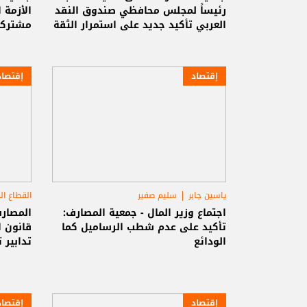
رئيساً لمجلس محافظي صندوق النقد
الأزمة
العربي تأكيد جديد على استمرار الثقة
مشترك
العربية بلبنان
إقتصاد
إقتصاد
ياسين جابر
سليم صفير
القطاع ا
اجتماع وزير المال - جمعية المصارف:
المصار
تأكيد على عدم شطب الرساميل كما
قانون ا
الودائع
تدابير 
إقتصاد
إقتصاد