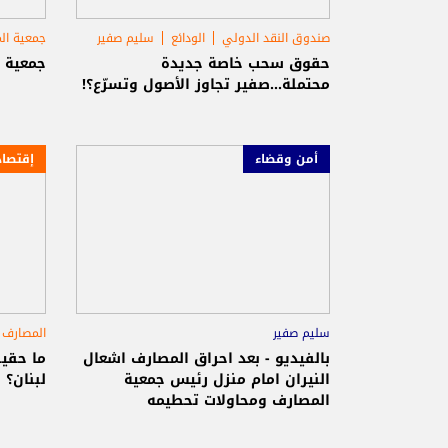
صندوق النقد الدولي
الودائع
سليم صفير
جمعية ال
حقوق سحب خاصة جديدة
جمعية 
محتملة...صفير تجاوز الأصول وتسرّع؟!
أمن وقضاء
إقتصاد
سليم صفير
المصارف
بالفيديو - بعد احراق المصارف اشعال
ما حقي
النيران امام منزل رئيس جمعية
لبنان؟
المصارف ومحاولات تحطيمه