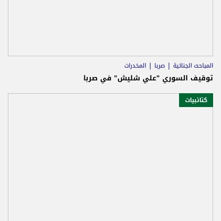
المباحث الجنائية
صربا
المخدرات
توقيف السوري "علي شليش" في صربا
كتائبيات