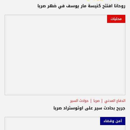
روحانا افتتح كنيسة مار يوسف في ضهر صربا
محليات
الدفاع المدني
صربا
حوادث السير
جريح بحادث سير على اوتوستراد صربا
أمن وقضاء