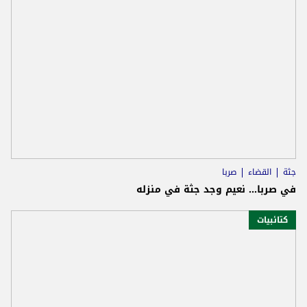
جثة
القضاء
صربا
في صربا... نعيم وجد جثة في منزله
كتائبيات