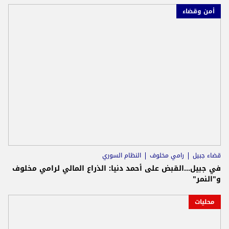
أمن وقضاء
قضاء جبيل
رامي مخلوف
النظام السوري
في جبيل...القبض على أحمد دنيا: الذراع المالي لرامي مخلوف
و"النمر"
محليات