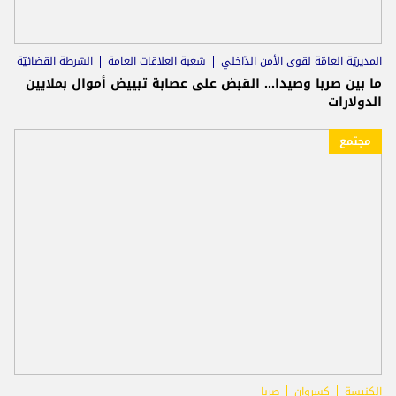
المديريّة العامّة لقوى الأمن الدّاخلي
شعبة العلاقات العامة
الشرطة القضائيّة
ما بين صربا وصيدا... القبض على عصابة تبييض أموال بملايين
الدولارات
مجتمع
الكنيسة
كسروان
صربا