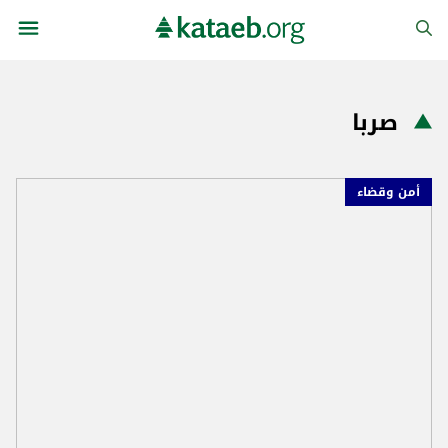
صربا
أمن وقضاء