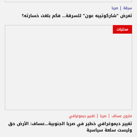
سرقة
صربا
تعرض "شاركوتييه عون" للسرقة... فكم بلغت خسارته؟
محليات
مارون عساف
صربا
تغيير ديموغرافي
تغيير ديموغرافي خطير في صربا الجنوبية...عساف: الأرض حق
وليست سلعة سياسية