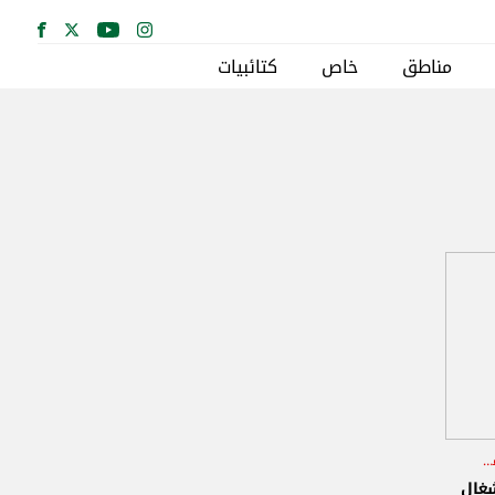
مناطق
خاص
كتائبيات
لجنة الأشغال العامة والنقل والطاقة والمياه
شغال