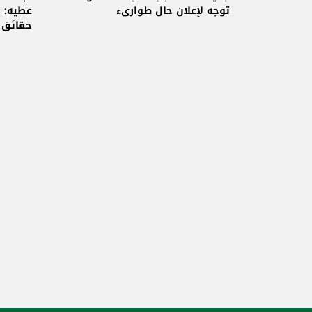
توجه لإعلان حال طوارىء
عطيه: 
حقائق