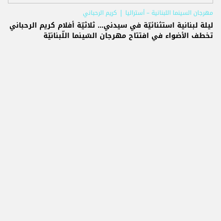
مهرجان السينما اللبنانية – أستراليا
كريم الرحباني
ليلة لبنانية استثنائيّة في سيدني… ثلاثيّة أفلام كريم الرحباني
تخطف الأضواء في افتتاح مهرجان السّينما اللّبنانيّة