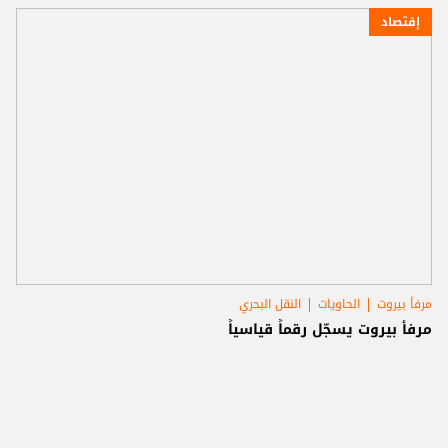
إقتصاد
مرفأ بيروت
الحاويات
النقل البحري
مرفأ بيروت يسجّل رقماً قياسياً