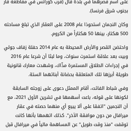
على اسم قصرهما في بلدة فال (قرب كورانس في مقاطعة فار
بجنوب شرق فرنسا).
وكان النجمان استحوذا عام 2008 على العقار الذي تبلغ مساحته
500 هكتار، بينها 50 هكتاراً من الكروم.
واحتضن القصر والأرض المحيطة به عام 2014 حفلة زفاف جولي
وبيت بعد علاقة استمرت سنوات، وما لبثا أن شرعا عام 2016
في إجراءات الطلاق المستمرة مذّاك، وشهدت معارك قانونية
طويلة أبرزها تلك المتعلقة بحضانة أبنائهما الستة.
وفي شباط الفائت، أقام الممثل دعوى على زوجته السابقة
لكونها على قوله، باعت أسهمها في تشرين الأول 2021، مع
أن النجمين "اتفقا على ألا يبيع أي منهما حصته في عقار
ميرافال من دون موافقة الآخر". كذلك اتهمها بأنها كانت
توقفت "منذ وقت طويل" عن المساهمة مالياً في ميرافال قبل