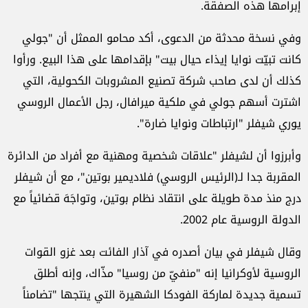
إبرامها هذه الصفقة.
وفي نسخة محدثة من الدعوى، أكد محامو الممثل أن "جولي
كانت تبيّت نوايا إيذاء حيال بيت" بإقدامها على هذا البيع. ورأوا
كذلك أن لدى صاحب شركة تصنيع المشروبات الكحولية، التي
اشترت أسهم جولي في ملكية ميرافال، رجل الأعمال الروسي
يوري شيفلر "ارتباطات ونوايا ضارة".
وأبرزوا أن لشيفلر "علاقات شخصية ومهنية مع أفراد من الدائرة
المقربة جدا لـ(الرئيس الروسي) فلاديمير بوتين"، مع أن شيفلر
درج منذ مدة طويلة على انتقاد نظام بوتين، وتواجَهَ قضائياً مع
الدولة الروسية عام 2002.
وقال شيفلر في بيان أصدره في آذار الفائت بعد غزو القوات
الروسية لأوكرانيا إنه "منفيّ من روسيا" مذّاك، وإنه أطلق
تسمية جديدة لماركة الفودكا الشهيرة التي ينتجها "تضامناً