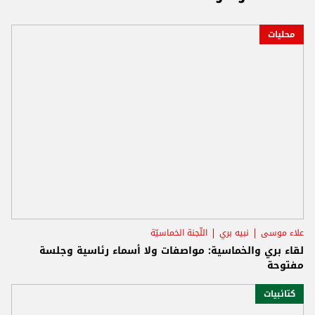
محليات
علاء موسى
نبيه بري
اللّجنة الخماسيّة
لقاء بري والخماسية: مواصفات ولا أسماء رئاسية وجلسة
مفتوحة
كتائبيات