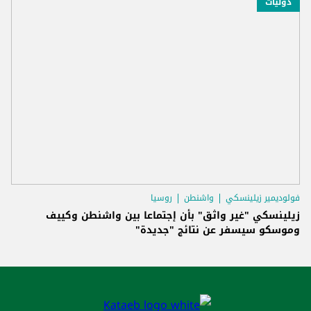
دوليّات
فولوديمير زيلينسكي
واشنطن
روسيا
زيلينسكي "غير واثق" بأن إجتماعا بين واشنطن وكييف
وموسكو سيسفر عن نتائج "جديدة"