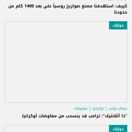
كييف: استهدفنا مصنع صواريخ روسياً على بعد 1400 كلم من
حدودنا
دوليّات
دونالد ترامب
اوكرانيا
مفاوضات
"ذا أتلانتيك": ترامب قد ينسحب من مفاوضات أوكرانيا
دوليّات