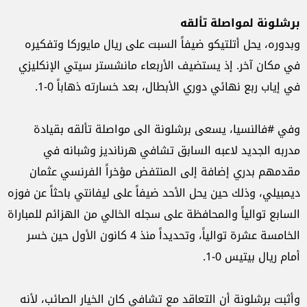
برشلونة لمواصلة تألقه
وبدوره، يحل أتلتيكو ضيفاً السبت على ريال مايوركا وتفكيره
في مكان آخر. إذ يستضيف الأربعاء مانشستر سيتي الإنكليزي
في إياب ربع نهائي دوري الأبطال، بعد خسارته ذهاباً 0-1.
وفي #فالنسيا، يسعى برشلونة الى مواصلة تألقه بقيادة
مدربه الجديد لاعبه السابق تشافي هرنانديز وشبانه في
مقدمهم بدري إضافة إلى المنتفض مؤخراً الفرنسي عثمان
ديمبيلي، وذلك حين يحل الأحد ضيفاً على ليفانتي باحثاً عن فوزه
السابع توالياً والمحافظة على سجله الخالي من الهزائم للمباراة
الخامسة عشرة توالياً، وتحديداً منذ 4 كانون الأول حين خسر
أمام ريال بيتيس 0-1.
وأثبت برشلونة أن التعاقد مع تشافي كان الخيار الصائب، لأنه