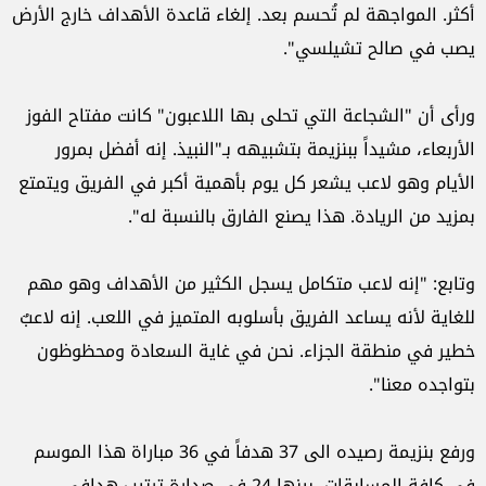
أكثر. المواجهة لم تُحسم بعد. إلغاء قاعدة الأهداف خارج الأرض
يصب في صالح تشيلسي".
ورأى أن "الشجاعة التي تحلى بها اللاعبون" كانت مفتاح الفوز
الأربعاء، مشيداً ببنزيمة بتشبيهه بـ"النبيذ. إنه أفضل بمرور
الأيام وهو لاعب يشعر كل يوم بأهمية أكبر في الفريق ويتمتع
بمزيد من الريادة. هذا يصنع الفارق بالنسبة له".
وتابع: "إنه لاعب متكامل يسجل الكثير من الأهداف وهو مهم
للغاية لأنه يساعد الفريق بأسلوبه المتميز في اللعب. إنه لاعبٌ
خطير في منطقة الجزاء. نحن في غاية السعادة ومحظوظون
بتواجده معنا".
ورفع بنزيمة رصيده الى 37 هدفاً في 36 مباراة هذا الموسم
في كافة المسابقات، بينها 24 في صدارة ترتيب هدافي