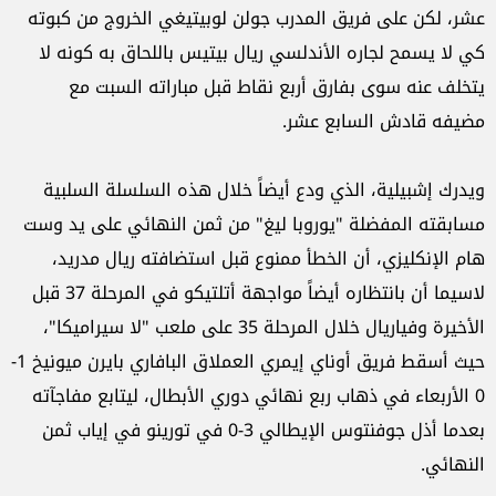
عشر، لكن على فريق المدرب جولن لوبيتيغي الخروج من كبوته
كي لا يسمح لجاره الأندلسي ريال بيتيس باللحاق به كونه لا
يتخلف عنه سوى بفارق أربع نقاط قبل مباراته السبت مع
مضيفه قادش السابع عشر.
ويدرك إشبيلية، الذي ودع أيضاً خلال هذه السلسلة السلبية
مسابقته المفضلة "يوروبا ليغ" من ثمن النهائي على يد وست
هام الإنكليزي، أن الخطأ ممنوع قبل استضافته ريال مدريد،
لاسيما أن بانتظاره أيضاً مواجهة أتلتيكو في المرحلة 37 قبل
الأخيرة وفياريال خلال المرحلة 35 على ملعب "لا سيراميكا"،
حيث أسقط فريق أوناي إيمري العملاق البافاري بايرن ميونيخ 1-
0 الأربعاء في ذهاب ربع نهائي دوري الأبطال، ليتابع مفاجآته
بعدما أذل جوفنتوس الإيطالي 3-0 في تورينو في إياب ثمن
النهائي.