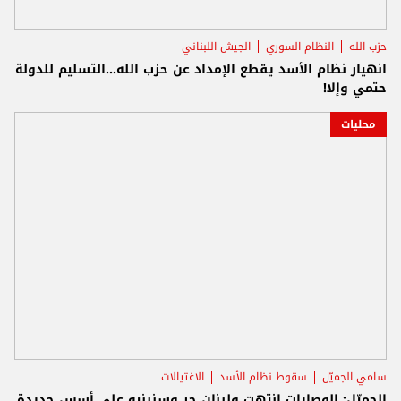
حزب الله
النظام السوري
الجيش اللبناني
انهيار نظام الأسد يقطع الإمداد عن حزب الله...التسليم للدولة
حتمي وإلا!
محليات
سامي الجميّل
سقوط نظام الأسد
الاغتيالات
الجميّل: الوصايات انتهت ولبنان حر وسنبنيه على أسس جديدة