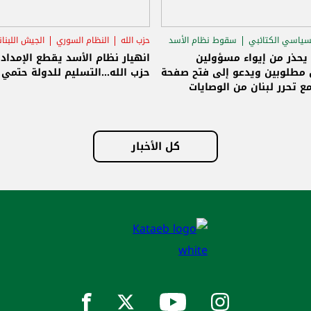
سياسي الكتائبي
سقوط نظام الأسد
حزب الله
النظام السوري
الجيش اللبنا
قاق الرئاسي
 يحذر من إيواء مسؤولين
انهيار نظام الأسد يقطع الإمداد
مطلوبين ويدعو إلى فتح صفحة
حزب الله...التسليم للدولة حتمي و
ع تحرر لبنان من الوصايات
لات
كل الأخبار