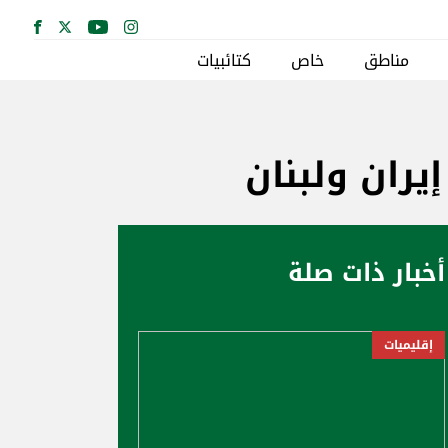
مناطق
خاص
كتائبيات
يران ولبنان
أخبار ذات صلة
إقليميات