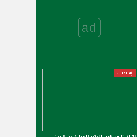
ad
إقليميات