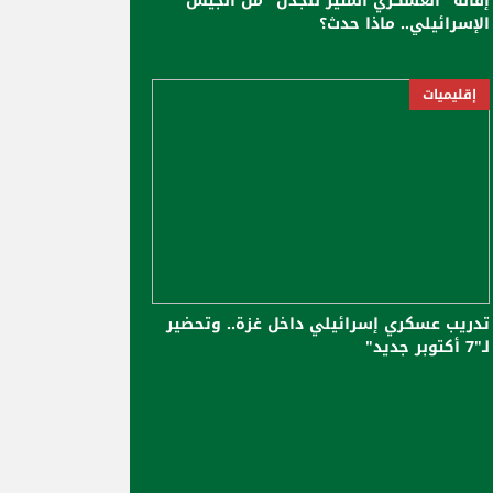
إقالة "العسكري المثير للجدل" من الجيش
الإسرائيلي.. ماذا حدث؟
إقليميات
تدريب عسكري إسرائيلي داخل غزة.. وتحضير
لـ"7 أكتوبر جديد"