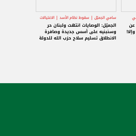
ني
سامي الجميّل
سقوط نظام الأسد
الاغتيالات
 عن
الجميّل: الوصايات انتهت ولبنان حر
إلا!
وسنبنيه على أسس جديدة وصافرة
الانطلاق تسليم سلاح حزب الله للدولة