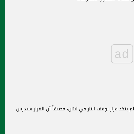
ad
ح مسؤول إسرائيلي ل"القناة 12" أنه لم يتخذ قرار بوقف النار في لبنان، مضيفاً أن القرار سيدرس