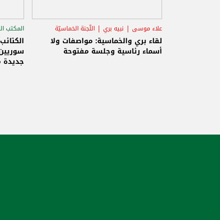
علاء موسى
نبيه بري
اللّجنة الخماسيّة
المكتب ال
الاستح
لقاء بري والخماسية: مواصفات ولا
الكتائب
أسماء رئاسية وجلسة مفتوحة
سوريين 
جديدة م
والاحتلا