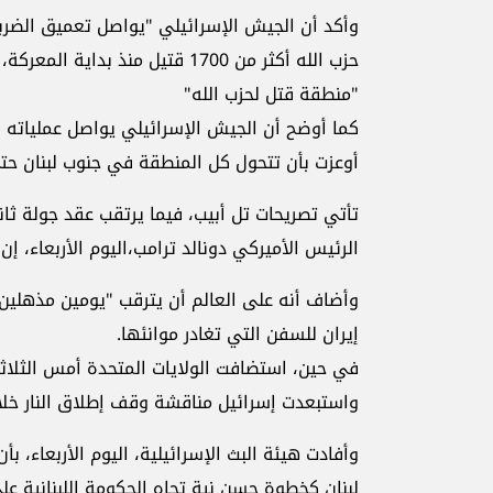
وأكد أن الجيش الإسرائيلي "يواصل تعميق الضربا
حزب الله أكثر من 1700 قتيل منذ بداية المعركة، و"هذه ضربة قاسية له" حسب وصفه.
"منطقة قتل لحزب الله"
كما أوضح أن الجيش الإسرائيلي يواصل عملياته 
أوعزت بأن تتحول كل المنطقة في جنوب لبنان حتى
تأتي تصريحات تل أبيب، فيما يرتقب عقد جولة ثان
الرئيس الأميركي دونالد ترامب،اليوم الأربعاء، إن
وأضاف أنه على العالم أن يترقب "يومين مذهلين" 
إيران للسفن التي تغادر موانئها.
في حين، استضافت الولايات المتحدة أمس الثلاثا
واستبعدت إسرائيل مناقشة وقف إطلاق النار خلال
وأفادت هيئة البث الإسرائيلية، اليوم الأربعاء،
لبنان كخطوة حسن نية تجاه الحكومة اللبنانية عل