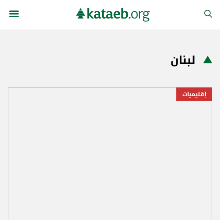
لبنان
إقليميات