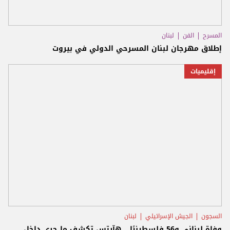
المسرح
الفن
لبنان
إطلاق مهرجان لبنان المسرحي الدولي في بيروت
إقليميات
السجون
الجيش الإسرائيلي
لبنان
وفاة لبناني و56 فلسطينيًا… هآرتس تكشف ما جرى داخل