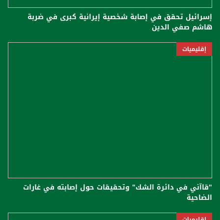
إسرائيل تحقق في إصابة شخصية إيرانية كبرى في ضربة
هاشم صفي الدين
إقليميات
"قاآني في دائرة الشك" وتحقيقات حول إصابته في غارات
الضاحية
إقليميات