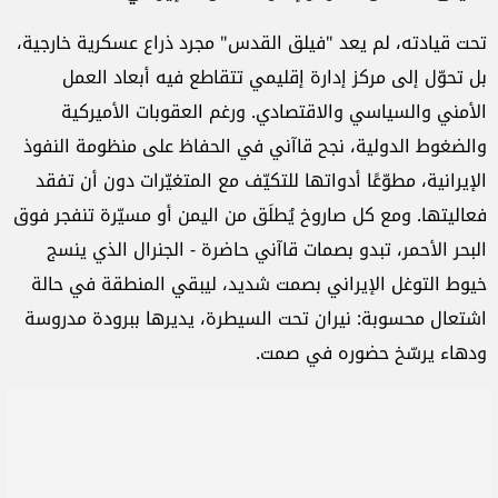
تحت قيادته، لم يعد "فيلق القدس" مجرد ذراع عسكرية خارجية،
بل تحوّل إلى مركز إدارة إقليمي تتقاطع فيه أبعاد العمل
الأمني والسياسي والاقتصادي. ورغم العقوبات الأميركية
والضغوط الدولية، نجح قاآني في الحفاظ على منظومة النفوذ
الإيرانية، مطوّعًا أدواتها للتكيّف مع المتغيّرات دون أن تفقد
فعاليتها. ومع كل صاروخ يُطلَق من اليمن أو مسيّرة تنفجر فوق
البحر الأحمر، تبدو بصمات قاآني حاضرة - الجنرال الذي ينسج
خيوط التوغل الإيراني بصمت شديد، ليبقي المنطقة في حالة
اشتعال محسوبة: نيران تحت السيطرة، يديرها ببرودة مدروسة
ودهاء يرسّخ حضوره في صمت.