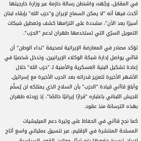
في المقابل، وجّهت واشنطن رسالة حازمة عبر وزارة خارجيتها
أكدت فيها أنه "لا يمكن السماح لإيران و"حزب الله" بإبقاء لبنان
أسيرًا بعد الآن"، مشددة على التزامها كشف وتعطيل شبكات
التمويل السرّي التي تستخدمها طهران لدعم "الحزب".
تؤكد مصادر في المعارضة الإيرانية لصحيفة "نداء الوطن" أن
قاآني يواصل إدارة شبكة الوكلاء الإيرانيين، وتدخل شخصيًا في
إعادة تشكيل البنية العسكرية والأمنية لـ "حزب الله" خلال
الأشهر الأخيرة لتعزيز قدراته بعد الحرب الأخيرة مع إسرائيل.
وأبلغ قاآني قيادة "الحزب" بأن السلاح الذي يمتلكه لن يُسلّم
للجيش اللبناني باعتباره "قرارًا إيرانيًا خالصًا"، إذ زودته طهران
بهذه الترسانة منذ عقود.
كما نجح قاآني في الحفاظ على وتيرة دعم الميليشيات
المسلحة المنتشرة في الإقليم، عبر تنسيق عملياتي واسع أتاح
لإيران ترسيخ حضورها رغم تبدّل موازين القوى السياسية.