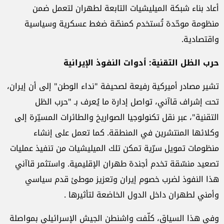
أعاد بناء شبكة الميليشيات التابعة لطهران لتعمل ضمن
منظومة موحّدة تُستخدم كمنصّة ضغط عسكرية وسياسية
واقتصادية.
حرب الظل التقنية: أدوات النفوذ الإيرانية
تشير مصادر أميركية رفيعة لصحيفة "نداء الوطن" إلى أن إيران،
تحت إشراف قاآني، تواصل إدارة ما يُعرف بـ "حرب الظل
التقنية"، عبر نقل تكنولوجيا الصواريخ والطائرات المسيّرة إلى
وكلائها المنتشرين في المنطقة. كما تعمل على إنشاء
منظومات تمويل سرّية تمكن تلك الميليشيات من تنفيذ عمليات
تصعيد منسّقة تخدم أجندة طهران الإقليمية. واستثمر قاآني
هذا النفوذ لضرب خصوم إيران وتعزيز موطئ قدم سياسي
وأمني لطهران داخل الدول الخاضعة لتأثيرها .
وفي هذا السياق، كلّفت واشنطن الجيش الإسرائيلي بمواصلة