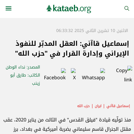
الاثنين 10 تشرين الثاني 2025 06:33:32
إسماعيل قاآني: العقل المدبّر للنفوذ
الإيراني وإدارة القرار في "حزب الله"
المصدر
: نداء الوطن
الكاتب
: طارق أبو
زينب
إسماعيل قاآني
ايران
حزب الله
منذ تولّيه قيادة "فيلق القدس" في الثالث من يناير 2020، عقب
مقتل الجنرال قاسم سليماني بضربة أميركية في بغداد، برز