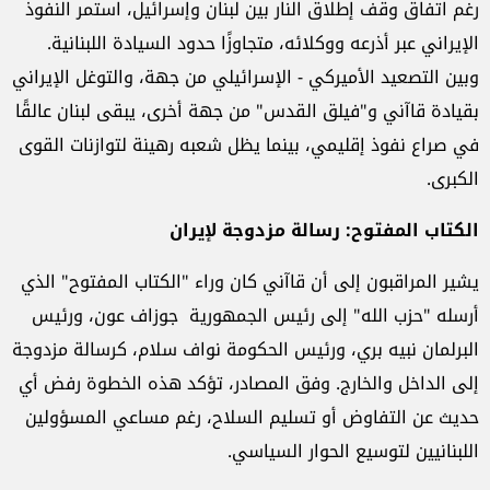
رغم اتفاق وقف إطلاق النار بين لبنان وإسرائيل، استمر النفوذ
الإيراني عبر أذرعه ووكلائه، متجاوزًا حدود السيادة اللبنانية.
وبين التصعيد الأميركي - الإسرائيلي من جهة، والتوغل الإيراني
بقيادة قاآني و"فيلق القدس" من جهة أخرى، يبقى لبنان عالقًا
في صراع نفوذ إقليمي، بينما يظل شعبه رهينة لتوازنات القوى
الكبرى.
الكتاب المفتوح: رسالة مزدوجة لإيران
يشير المراقبون إلى أن قاآني كان وراء "الكتاب المفتوح" الذي
أرسله "حزب الله" إلى رئيس الجمهورية جوزاف عون، ورئيس
البرلمان نبيه بري، ورئيس الحكومة نواف سلام، كرسالة مزدوجة
إلى الداخل والخارج. وفق المصادر، تؤكد هذه الخطوة رفض أي
حديث عن التفاوض أو تسليم السلاح، رغم مساعي المسؤولين
اللبنانيين لتوسيع الحوار السياسي.