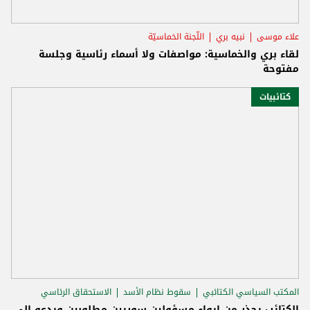
علاء موسى
نبيه بري
اللّجنة الخماسيّة
لقاء بري والخماسية: مواصفات ولا أسماء رئاسية وجلسة
مفتوحة
كتائبيات
المكتب السياسي الكتائبي
سقوط نظام الأسد
الاستحقاق الرئاسي
الكتائب يحذر من إيواء مسؤولين سوريين مطلوبين ويدعو إلى