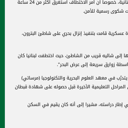
وشدد على أن العملية محرجة بالنسبة للدولة اللبنانية، خصوصا أن أمر الاختطاف استغرق أكثر من 24 ساعة
مت شكوى رسمية للأمن.
وة عسكرية قامت بتنفيذ إنزال بحري على شاطئ البترون،
ها إلى شاليه قريب من الشاطئ، حيث اختطفت لبنانيا كان
اسطة زوارق سريعة إلى عرض البحر".
تدرّب في معهد العلوم البحرية والتكنولوجيا (مرساتي)
 المراحل التعليمية الأخيرة قبل حصوله على شهادة قبطان
في إطار دراسته، مشيرا إلى أنه كان يقيم في السكن