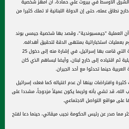
 الشرق الأوسط في بيروت علي حمادة، أن أمهز شخصية
ج نطاق عمله، حتى إن الدولة اللبنانية لا تملك كثيرا من
 أن العملية "جيمسبوندية"، وقصد بها شخصية جيمس بوند
 بعمليات استخباراتية بمنتهى الدقة لتحقيق أهدافه.
وأوضح حمادة أن توصيفه جاء لشدة دقة العملية التي قامت بها إسرائيل، في إشارة منه إلى دخول 25
يلية ثم اقتياده إلى خارج لبنان، وأيضا لبساهم الذي كان
العربية حينما تحدثوا مع أحد الجيران.
ثيرة وافتراضات بينها أن عدم اغتياله كما فعلت إسرائيل
 الله، قد تشي بأنه ولربما يكون عميلاً مزدوجاً، مشددا على
ا على مواقع التواصل الاجتماعي.
كثر مما صدر عن رئيس الحكومة نجيب ميقاتي، حينما دعا لفتح