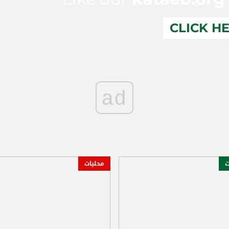
CLICK H
ad
ت
محليات