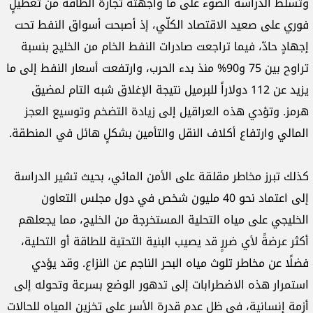
وتسلّط الدراسة الضوء على ما واجهته تجارة الطاقة من تعطيلٍ
فوري على صعيد الاقتصاد الكلّي، إذ أصبحت أسواق النفط تحت
إجهادٍ حادّ، فيما تراجعت صادرات النفط الخام من الخليج بنسبة
تراوح بين 75 و90% منذ بدء الحرب، وارتفعت أسعار النفط إلى ما
يزيد عن 112 دولاراً للبرميل نتيجة الإغلاق شبه التام لمضيق
هرمز. وتؤدي هذه العراقيل إلى زيادة التضخم وتوسيع العجز
المالي وارتفاع أكلاف النقل والتأمين بشكلٍ هائل في المنطقة.
كذلك تبرز مخاطر مقلقة على الأمن المائي، بحيث تشير الدراسة
إلى اعتماد نحو 40 مليون شخص في دول مجلس التعاون
الخليجي على مياه التحلية المستخرجة من الخليج، مما يجعلهم
أكثر عرضةً لأي ضررٍ قد يصيب البنية التحتية للطاقة أو التحلية،
فضلًا عن مخاطر تلوث مياه البحر الناجم عن النزاع. وقد يؤدي
استمرار هذه الاضطرابات إلى تدهور الوضع بسرعة وتحوله إلى
أزمة إنسانية، في ظل عدم قدرة الأسر على تخزين المياه للحالات