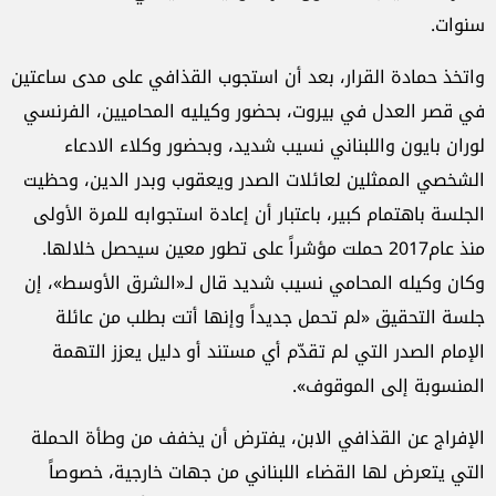
سنوات.
واتخذ حمادة القرار، بعد أن استجوب القذافي على مدى ساعتين
في قصر العدل في بيروت، بحضور وكيليه المحاميين، الفرنسي
لوران بايون واللبناني نسيب شديد، وبحضور وكلاء الادعاء
الشخصي الممثلين لعائلات الصدر ويعقوب وبدر الدين، وحظيت
الجلسة باهتمام كبير، باعتبار أن إعادة استجوابه للمرة الأولى
منذ عام2017 حملت مؤشراً على تطور معين سيحصل خلالها.
وكان وكيله المحامي نسيب شديد قال لـ«الشرق الأوسط»، إن
جلسة التحقيق «لم تحمل جديداً وإنها أتت بطلب من عائلة
الإمام الصدر التي لم تقدّم أي مستند أو دليل يعزز التهمة
المنسوبة إلى الموقوف».
الإفراج عن القذافي الابن، يفترض أن يخفف من وطأة الحملة
التي يتعرض لها القضاء اللبناني من جهات خارجية، خصوصاً