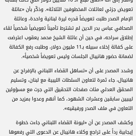
تعويض جزئي لعائلات المخطوفين الثلاثة». وذكّر بأن «عائلة
الإمام الصدر طلبت تعويضاً قدره ليرة لبنانية واحدة، وعائلة
الصحافي عباس بدر الدين لم تشترط تأميناً تعويضياً شخصياً لقاء
إطلاق سراحه، في حين أن عائلة الشيخ محمد يعقوب اعترضت
على كفالة إخلاء سبيله بـ11 مليون دولار، وطلبت رفع الكفالة
لضمانة حضور هانيبال الجلسات وليس تعويضاً شخصياً».
وشدد المصدر على أن «تساهل القضاء اللبناني بالإفراج عن
هانيبال، جاء ثمرة لتعاون السلطات الليبية مع لبنان، وتسليم
المحقق العدلي مئات صفحات التحقيق التي جرت مع مسؤولين
ليبيين سابقين وعشرات الشهود، كما أنهم وعدوا بمزيد من
التعاون في ملف الصدر ورفيقيه».
وكشف المصدر عن أن «ليونة القضاء اللبناني جاءت خطوة
إيجابية رداً على تراجع وكلاء هانيبال عن الدعوى التي رفعوها