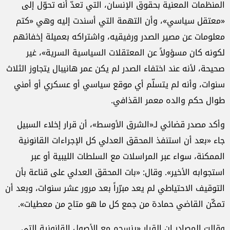
المنظمات المعنية بحقوق الإنسان، التي تعدّ أنه تحوّل إلى
«معتقل سياسي»، وأن التهمة التي أسندت إليه وهي «كتم
معلومات عن مصير الصدر ورفيقيه، واشتراكه بعميلة إخفائهم
لكونه كان مسؤولاً عن المعتقلات السياسية السرية»، غير
صحيحة، لأنه عند اختفاء الصدر لم يكن عمر هانيبال يتجاوز الثلاث
سنوات، وأنه لم يتسلّم أي موقع سياسي أو عسكري أو أمني
طوال حكم والده معمر القذافي.
وأكد مصدر قضائي لـ«الشرق الأوسط»، أن قرار إخلاء السبيل
جاء «بعد أن استنفذ المحقق العدلي كل الإجراءات القانونية
الممكنة، سواء عبر المراسلات مع السلطات الليبية أو عبر
استجوابه الأخير». وقال: «بات المحقق العدلي على قناعة بأن
التوقيف الاحتياطي لم يعد مبرّراً بعد مرور عشر سنوات، وبعد أن
تمكّن القاضي حمادة من جمع كل ما هو متاح من معطيات».
وقالت المصادر إن القرار «ينسجم مع الأصول القانونية التي