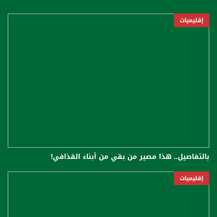
إقليميات
بالتفاصيل.. هذا مصير من بقي من أبناء القذافي!
إقليميات