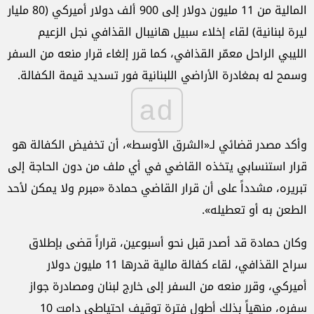
المالية من 11 مليون دولار إلى 900 ألف دولار أميركي (80 مليار
ليرة لبنانية) لقاء إخلاء سبيل هانيبال القذافي نجل الزعيم
الليبي الراحل معمّر القذافي، كما قرر إلغاء قرار منعه من السفر
وسمح له بمغادرة الأراضي اللبنانية فور تسديد قيمة الكفالة.
ad
وأكد مصدر قضائي لـ«الشرق الأوسط»، أن تخفيض الكفالة هو
قرار استنسابي يتخذه القاضي في أي ملف من دون الحاجة إلى
تبريره، مشدداً على أن قرار القاضي حمادة «مبرم ولا يمكن لأحد
الطعن به أو تعطيله».
وكان حمادة قد أصدر قبل نحو أسبوعين، قراراً قضى بإطلاق
سراح القذافي، لقاء كفالة مالية قدرها 11 مليون دولار
أميركي، وقرر منعه من السفر إلى خارج لبنان ومصادرة جواز
سفره، منهياً بذلك أطول فترة توقيف احتياطي دامت 10