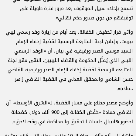
تسمح بإخلاء سبيل الموقوف بعد مرور فترة طويلة على
توقيفهم من دون صدور حكم نهائي».
وأتى قرار تخفيض الكفالة، بعد أيام من زيارة وفد رسمي ليبي
بيروت، وإعلان لجنة المتابعة الرسمية لقضية إخفاء الإمام
السيد موسى الصدر ورفيقيه في بيان، أن «الوفد الرسمي
الليبي الذي يُمثّل الحكومة والقضاء الليبيين، التقى مقرر لجنة
المتابعة الرسمية لقضية إخفاء الإمام الصدر ورفيقيه القاضي
حسن الشامي والمحقق العدلي في القضية القاضي زاهر
حمادة».
وأوضح مصدر مطلع على مسار القضية، لـ«الشرق الأوسط»، أن
القاضي حمادة «خفّض الكفالة إلى 900 ألف دولار، كضمانة
لحضور هانيبال جلسات التحقيق والمحاكمة في وقت لاحق».
وأشار إلى أنه «ألغى مبلغ الـ 10 ملايين دولار التي كانت بمثابة