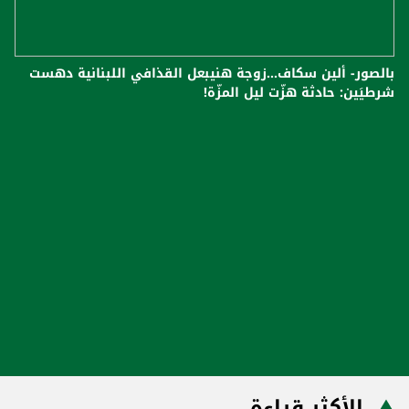
بالصور- ألين سكاف...زوجة هنيبعل القذافي اللبنانية دهست
شرطيَين: حادثة هزّت ليل المزّة!
الأكثر قراءة