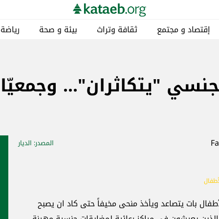
إقتصاد و مجتمع
ثقافة وتراث
بيئة و صحة
رياضة
جنسي "يتكاثران"... وجمعيّا
المصدر
: الديار
أطفال
طفال بات يتصاعد ويأخذ منحى مخيفاً حتى كاد ان يصبح
لذين يعيشون في مراكز رعائية لمضايقات جنسية مهينة