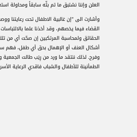
العلن وإننا نسْتبق ما تم بثّه سابقاً ومحاولة ا
وأشارت الى "إن غالبية الاطفال تحت رعايتنا ووصا
القضاء فيما يخصهم، وقد أخذنا علما بالالتباسات ا
الحقائق ولمحاسبة المرتكبين إن صحّت أي من تل
أشكال العنف أو الإهمال بحق أي طفل، فهم سبب
وفرح. لذلك ننتقد ما ورد من رِيَب طالت الجمع
الطمأنينة للأطفال والشباب فاقدي الرعاية الأسر