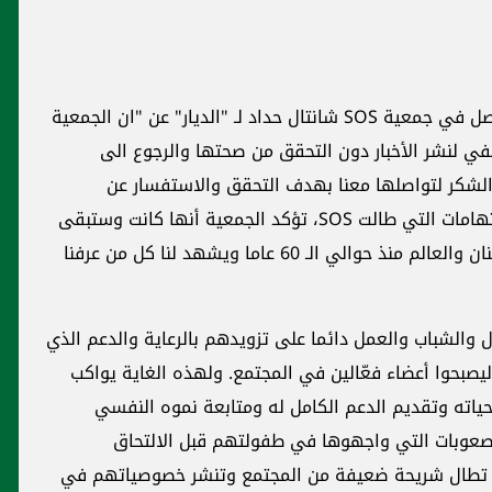
من جانبها كشفت مسؤولة قسم التبرعات والتواصل في جمعية SOS شانتال حداد لـ "الديار" عن "ان الجمعية
في لنشر الأخبار دون التحقق من صحتها والرجوع الى
الشكر لتواصلها معنا بهدف التحقق والاستفسار عن
المعلومات المراد نشرها. اضافت، تعقيبا على الاتهامات التي طالت SOS، تؤكد الجمعية أنها كانت وستبقى
على نفس القيم والمبادئ التي تعمل بها في لبنان والعالم منذ حوالي الـ 60 عاما ويشهد لنا كل من عرفنا
 والشباب والعمل دائما على تزويدهم بالرعاية والدعم الذي
 ليصبحوا أعضاء فعّالين في المجتمع. ولهذه الغاية يواكب
ته وتقديم الدعم الكامل له ومتابعة نموه النفسي
صعوبات التي واجهوها في طفولتهم قبل الالتحاق
ة لأنها تطال شريحة ضعيفة من المجتمع وتنشر خصوصياتهم في