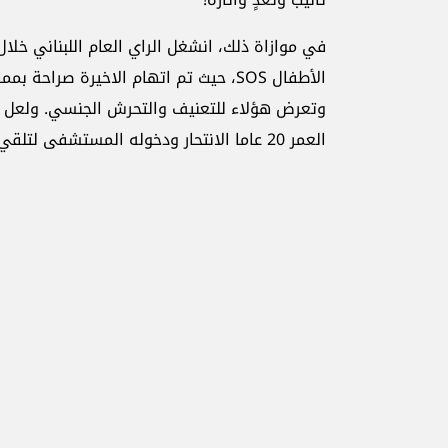
في موازاة ذلك، انشغل الراي العام اللبناني خلا
الأطفال SOS، حيث تم اتهام الاخيرة صر
وتعرض هؤلاء للتعنيف والتحرش الجنسي. ولعل الا
العمر 20 عاما الانتحار ودخوله المستشفى لتلقي العلاج.