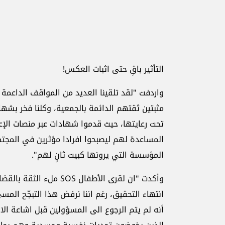
التأثير باقِ حتى اثبات العكس!
واردفت "لقد تلقينا العديد من المواقف الداعمة 
مثبتين ثقتهم الدائمة بالجمعية، وكلنا فخر بشهاد
تحت رعايتها، حيث قدموا شهادات عبر منصات الإع
المساعدة لهم ليصبحوا افرادا مؤثرين في المجتم
المؤسسة التي يرونها كبيت ثانٍ لهم".
وأكدت "ان لقرى الأطفال S
انتهاء التحقيق، رغم اننا نرفض هذا التبجّح ا
أنه لم يتم الرجوع الى المسؤولين قبل اشاعة ال