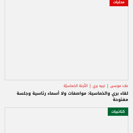
محليات
علاء موسى
نبيه بري
اللّجنة الخماسيّة
لقاء بري والخماسية: مواصفات ولا أسماء رئاسية وجلسة
مفتوحة
كتائبيات